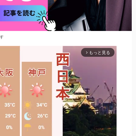
す
もっと見る
arrow_forward_ios