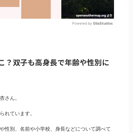
Powered by 
GliaStudios
M
u
t
こ？双子も高身長で年齢や性別に
e
杏さん。
られています。
や性別、名前や小学校、身長などについて調べて