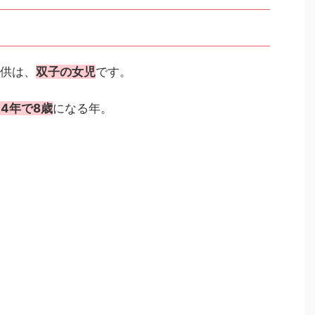
子供は、
双子の女児
です。
24年で8歳
になる年。