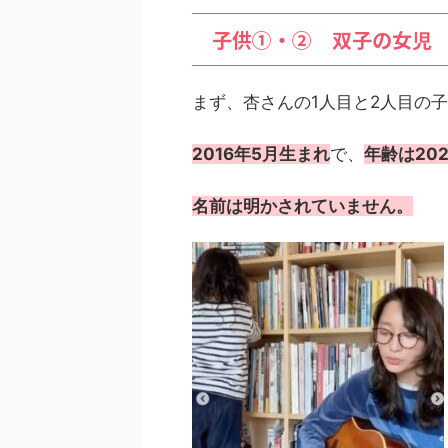
子供①・② 双子の女児
まず、杏さんの1人目と2人目の
2016年5月生まれ
で、
年齢は20
名前は明かされていません。