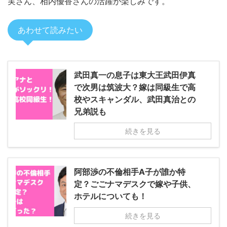
実さん、相内優香さんの活躍が楽しみです。
あわせて読みたい
武田真一の息子は東大王武田伊真
で次男は筑波大？嫁は同級生で高
校やスキャンダル、武田真治との
兄弟説も
続きを見る
阿部渉の不倫相手A子が誰か特
定？ごごナマデスクで嫁や子供、
ホテルについても！
続きを見る