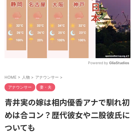
Powered by 
GliaStudios
M
HOME
>
人物
>
アナウンサー
>
u
t
アナウンサー
妻・夫
e
青井実の嫁は相内優香アナで馴れ初
めは合コン？歴代彼女や二股彼氏に
ついても