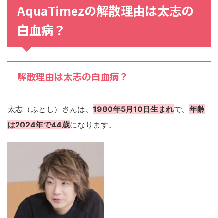
AquaTimezの解散理由は太志の
白血病？
解散理由は太志の白血病？
太志（ふとし）さんは、
1980年5月10日生まれ
で、
年齢
は2024年で44歳
になります。