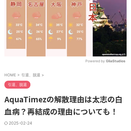
Powered by 
GliaStudios
M
HOME
>
引退、脱退
>
u
t
引退、脱退
e
AquaTimezの解散理由は太志の白
血病？再結成の理由についても！
2025-02-24