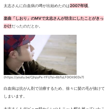
太志さんに白血病の噂が出始めたのは
2007年頃
。
楽曲「しおり」のMVで太志さんが坊主にしたことがきっ
かけ
だったのだとか。
(https://youtu.be/CjhpyPx-YFU?si=6bTuLF0lOit903v7)
白血病は抗がん剤で治療するため、徐々に髪の毛が抜けて
しまいます。
太志さんもデビュー時からいつもニット帽を被っていたこ