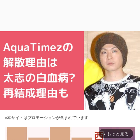
※本サイトはプロモーションが含まれています
もっと見る
arrow_forward_ios