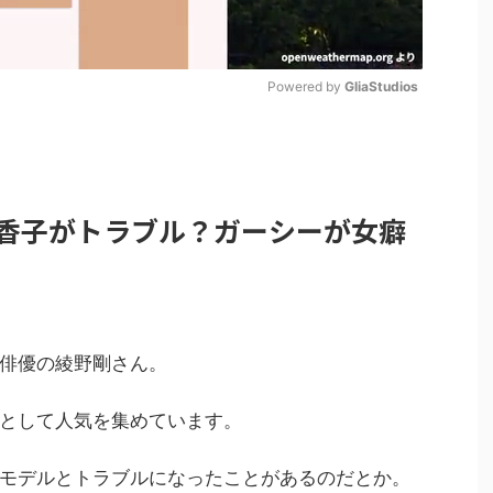
Powered by 
GliaStudios
M
u
t
香子がトラブル？ガーシーが女癖
e
俳優の綾野剛さん。
として人気を集めています。
モデルとトラブルになったことがあるのだとか。