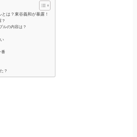
ルとは？東谷義和が暴露！
露？
ブルの内容は？
！
悪い
一番
た？