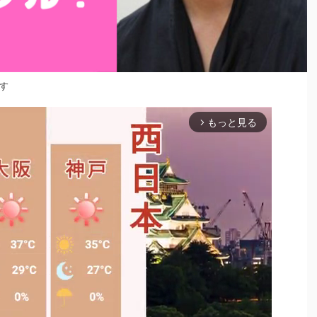
す
もっと見る
arrow_forward_ios