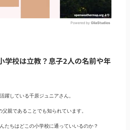
Powered by 
GliaStudios
M
u
t
小学校は立教？息子2人の名前や年
e
活躍している千原ジュニアさん。
の父親であることでも知られています。
んたちはどこの小学校に通っていいるのか？