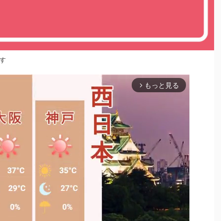
す
もっと見る
arrow_forward_ios