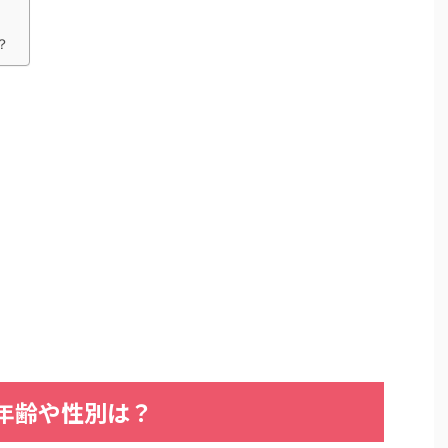
？
年齢や性別は？