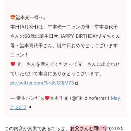
堂本光一様へ。
本日(5月3日)は、堂本光一ニャンの母・堂本喜代子
さんの68歳の誕生日☆HAPPY BIRTHDAY♪光ちゃん
母・堂本喜代子さん、誕生日おめでとうございます
ニャン！
光一さんを産んでくださって光一さんに出会わせ
ていただいて本当にありがとうございます。
pic.twitter.com/5x8vGRjM73
— 堂本パンだぁ
堂本千晶 (@f1k_dinoferrari)
May
2, 2017
この内容が真実であるならば、
お父さんと同い年
で2025