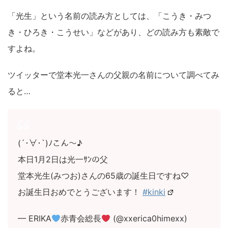
「光生」という名前の読み方としては、「こうき・みつ
き・ひろき・こうせい」などがあり、どの読み方も素敵で
すよね。
ツイッターで堂本光一さんの父親の名前について調べてみ
ると…
(´･∀･`)ﾉこん～♪
本日1月2日は光一ｻﾝの父
堂本光生(みつお)さんの65歳の誕生日ですね♡
お誕生日おめでとうございます！
#kinki
— ERIKA
赤青会総長
(@xxerica0himexx)