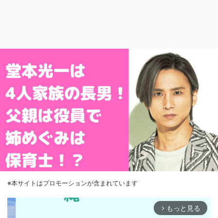
※本サイトはプロモーションが含まれています
もっと見る
arrow_forward_ios