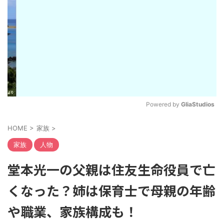
Powered by 
GliaStudios
M
HOME
>
家族
>
u
t
家族
人物
e
堂本光一の父親は住友生命役員で亡
くなった？姉は保育士で母親の年齢
や職業、家族構成も！