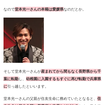
なので
堂本光一さんの本籍は愛媛県
なのだとか。
そして堂本光一さんが
産まれてから間もなく長野県から千
葉に転勤
し、
幼稚園に入園するもすぐに再び転勤で兵庫県
に
引っ越したといいます。
堂本光一さんの父親が住友生命に務めていたとなると、
住