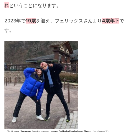
れ
ということになります。
2023年で
19歳
を迎え、フェリックスさんより
4歳年下
で
す。
（https://www.instagram.com/oliviajiminlee/?img_index=1）