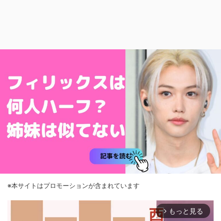
※本サイトはプロモーションが含まれています
もっと見る
arrow_forward_ios