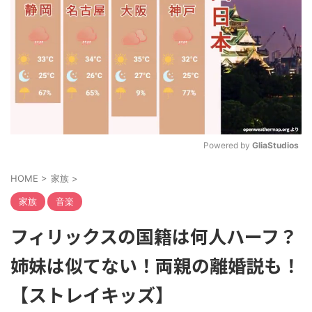
Powered by 
GliaStudios
M
HOME
>
家族
>
u
t
家族
音楽
e
フィリックスの国籍は何人ハーフ？
姉妹は似てない！両親の離婚説も！
【ストレイキッズ】