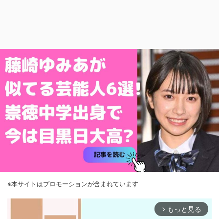
※本サイトはプロモーションが含まれています
もっと見る
arrow_forward_ios