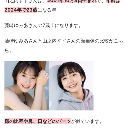
山之内すずさんは、
2001年10月3日生まれ
で、
年齢は
2024年で23歳
になる年。
藤崎ゆみあさんの7歳上になります。
藤崎ゆみあさんと山之内すずさんの顔画像の比較がこち
ら。
顔の比率や鼻、口などのパーツ
が似ています。