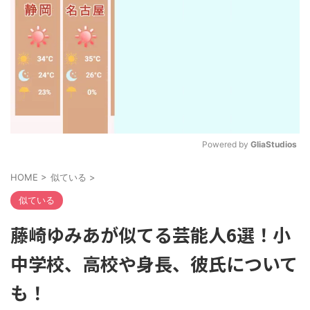
Powered by 
GliaStudios
M
HOME
>
似ている
>
u
t
似ている
e
藤崎ゆみあが似てる芸能人6選！小
中学校、高校や身長、彼氏について
も！