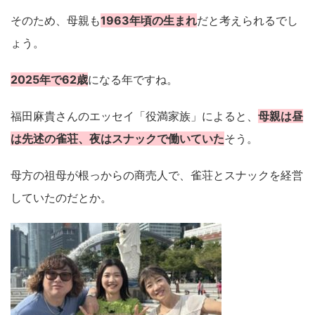
そのため、母親も
1963年頃の生まれ
だと考えられるでし
ょう。
2025年で62歳
になる年ですね。
福田麻貴さんのエッセイ「役満家族」によると、
母親は昼
は先述の雀荘、夜はスナックで働いていた
そう。
母方の祖母が根っからの商売人で、雀荘とスナックを経営
していたのだとか。