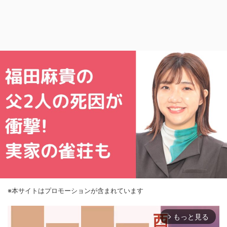
※本サイトはプロモーションが含まれています
もっと見る
arrow_forward_ios