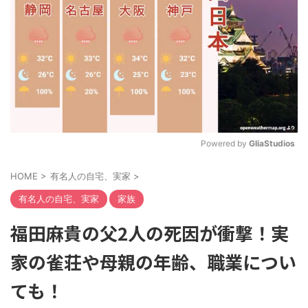
Powered by 
GliaStudios
M
HOME
>
有名人の自宅、実家
>
u
t
有名人の自宅、実家
家族
e
福田麻貴の父2人の死因が衝撃！実
家の雀荘や母親の年齢、職業につい
ても！