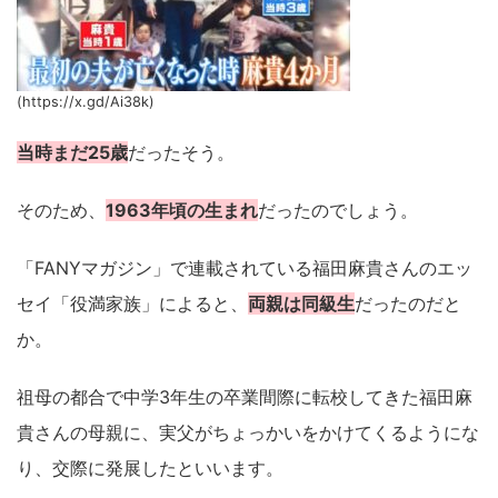
(https://x.gd/Ai38k)
当時まだ25歳
だったそう。
そのため、
1963年頃の生まれ
だったのでしょう。
「FANYマガジン」で連載されている福田麻貴さんのエッ
セイ「役満家族」によると、
両親は同級生
だったのだと
か。
祖母の都合で中学3年生の卒業間際に転校してきた福田麻
貴さんの母親に、実父がちょっかいをかけてくるようにな
り、交際に発展したといいます。