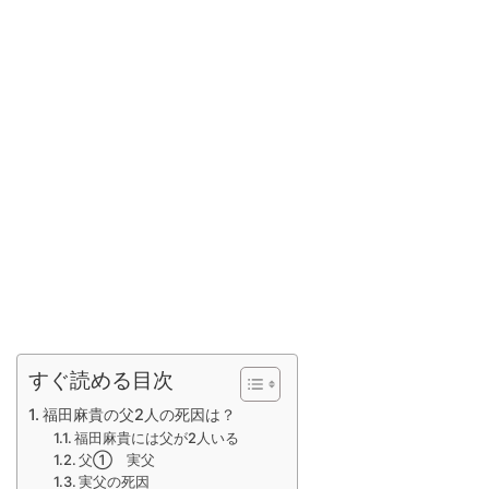
すぐ読める目次
福田麻貴の父2人の死因は？
福田麻貴には父が2人いる
父① 実父
実父の死因