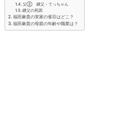
父② 継父・てっちゃん
継父の死因
福田麻貴の実家の雀荘はどこ？
福田麻貴の母親の年齢や職業は？