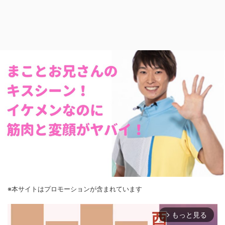
※本サイトはプロモーションが含まれています
もっと見る
arrow_forward_ios