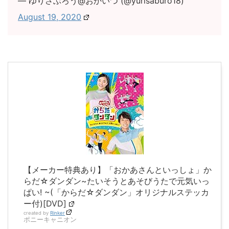
— ゆりさぶろう@おかいつ (@yurisaburo18)
August 19, 2020
【メーカー特典あり】「おかあさんといっしょ」か
らだ☆ダンダン~たいそうとあそびうたで元気いっ
ぱい! ~(「からだ☆ダンダン」オリジナルステッカ
ー付)[DVD]
created by
Rinker
ポニーキャニオン