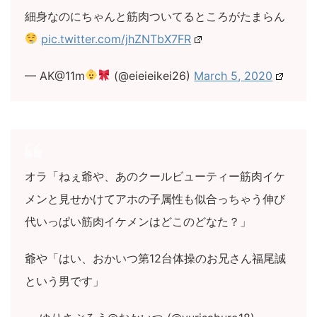
細身なのにちゃんと筋肉ついてるところがたまらん
pic.twitter.com/jhZNTbX7FR
— AK@11m
(@eieieikei26)
March 5, 2020
オラ「ねぇ爺や、あのクールビューティー筋肉イケ
メンと見せかけてアホの子属性も似合っちゃう伸び
代いっぱい筋肉イケメンはどこのどなた？」
爺や「はい、おかいつ第12台体操のお兄さん福尾誠
という男です」