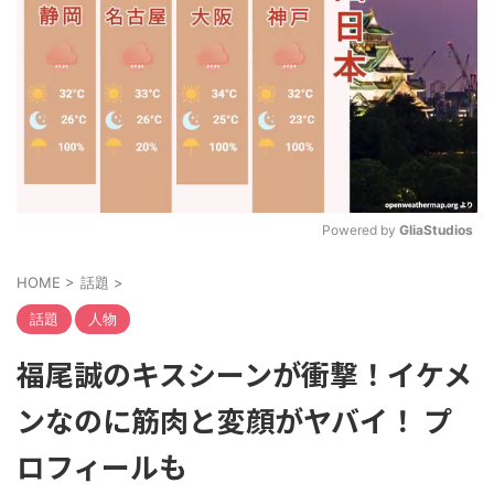
Powered by 
GliaStudios
M
HOME
>
話題
>
u
t
話題
人物
e
福尾誠のキスシーンが衝撃！イケメ
ンなのに筋肉と変顔がヤバイ！ プ
ロフィールも