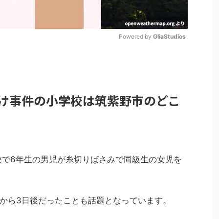
Powered by 
GliaStudios
M
u
t
け事件の小学校は筑紫野市のどこ
e
小学校で6年生の男児が糸切りばさみで同級生の女児を
から3日後だったことも話題となっています。