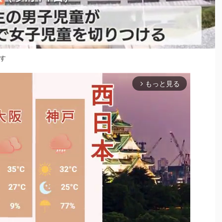
す
もっと見る
arrow_forward_ios