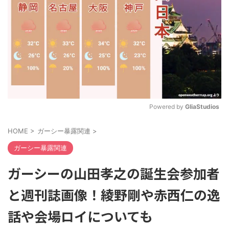
Powered by 
GliaStudios
M
HOME
>
ガーシー暴露関連
>
u
t
ガーシー暴露関連
e
ガーシーの山田孝之の誕生会参加者
と週刊誌画像！綾野剛や赤西仁の逸
話や会場ロイについても