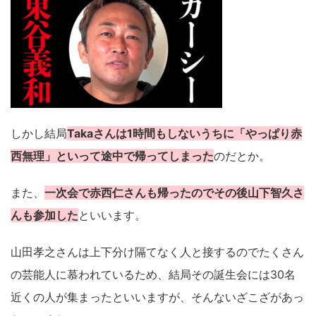
しかし結局
Takaさんは1時間もしないうちに「やっぱり赤
西無理」といって途中で帰ってしまった
のだとか。
また、
一次会で赤西仁さんも帰ったのでその後山下智久さ
んも参加した
といいます。
山田孝之さんは上下分け隔てなく人と接するのでたくさん
の芸能人に慕われているため、結局その誕生会には30名
近くの人が集まったといいますが、そんないざこざがあっ