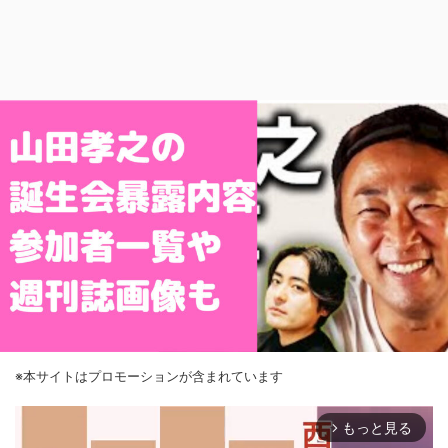
※本サイトはプロモーションが含まれています
もっと見る
arrow_forward_ios