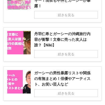
キー！現在も不仲とガーシーが暴
露！
続きを見る
丹羽仁希とガーシーの沖縄旅行内
容が衝撃！文春に売った友人は
誰？【Niki】
続きを見る
ガーシーの男性暴露リストや関係
の有無まとめ！俳優やアーティス
ト、お笑い芸人など
続きを見る