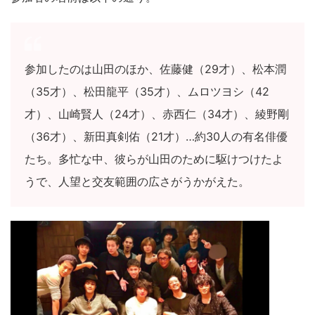
参加したのは山田のほか、佐藤健（29才）、松本潤
（35才）、松田龍平（35才）、ムロツヨシ（42
才）、山崎賢人（24才）、赤西仁（34才）、綾野剛
（36才）、新田真剣佑（21才）…約30人の有名俳優
たち。多忙な中、彼らが山田のために駆けつけたよ
うで、人望と交友範囲の広さがうかがえた。