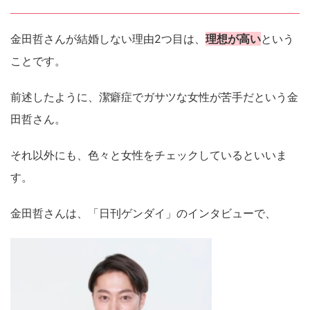
金田哲さんが結婚しない理由2つ目は、
理想が高い
という
ことです。
前述したように、潔癖症でガサツな女性が苦手だという金
田哲さん。
それ以外にも、色々と女性をチェックしているといいま
す。
金田哲さんは、「日刊ゲンダイ」のインタビューで、