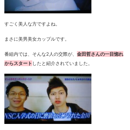
すごく美人な方ですよね。
まさに美男美女カップルです。
番組内では、そんな2人の交際が、
金田哲さんの一目惚れ
からスタート
したと紹介されていました。