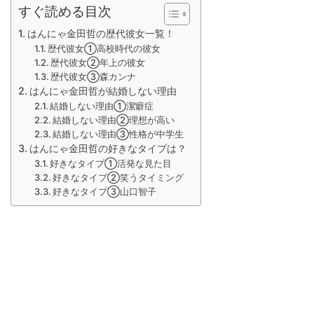
すぐ読める目次
はんにゃ金田哲の歴代彼女一覧！
歴代彼女①高校時代の彼女
歴代彼女②年上の彼女
歴代彼女③森カンナ
はんにゃ金田哲が結婚しない理由
結婚しない理由①潔癖症
結婚しない理由②理想が高い
結婚しない理由③性格が中学生
はんにゃ金田哲の好きなタイプは？
好きなタイプ①活発な見た目
好きなタイプ②笑うタイミング
好きなタイプ③山口智子