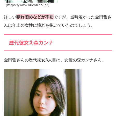
（https://www.oricon.co.jp/）
詳しい
馴れ初めなどが不明
ですが、当時若かった金田哲さ
んは年上の女性に憧れを抱いていたのでしょう。
歴代彼女③森カンナ
金田哲さんの歴代彼女3人目は、女優の森カンナさん。