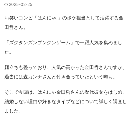
2025-02-25
お笑いコンビ「はんにゃ.」のボケ担当として活躍する金
田哲さん。
「ズクダンズンブングンゲーム」で一躍人気を集めまし
た。
顔立ちも整っており、人気の高かった金田哲さんですが、
過去には森カンナさんと付き合っていたという噂も。
そこで今回は、はんにゃ金田哲さんの歴代彼女をはじめ、
結婚しない理由や好きなタイプなどについて詳しく調査し
ました。