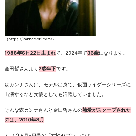
（https://kannamori.com/）
1988年6月22日生まれ
で、2024年で
36歳
になります。
金田哲さんより
2歳年下
です。
森カンナさんは、モデル出身で、仮面ライダーシリーズに
出演するなど女優としても活躍していました。
そんな森カンナさんと金田哲さんの
熱愛がスクープされた
のは、2010年8月
。
2010年9月9日号の「女性セブン」には、