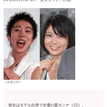
（スポニチ）
彼女はモデル出身で女優の森カンナ（22）。