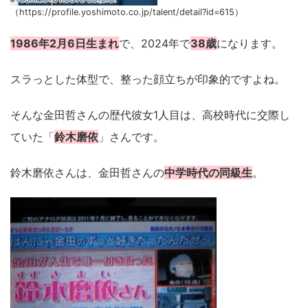
（https://profile.yoshimoto.co.jp/talent/detail?id=615）
1986年2月6日生まれ
で、2024年で
38歳
になります。
スラっとした体型で、整った顔立ちが印象的ですよね。
そんな金田哲さんの歴代彼女1人目は、高校時代に交際し
ていた「
鈴木磨依
」さんです。
鈴木磨依さんは、金田哲さんの
中学時代の同級生
。