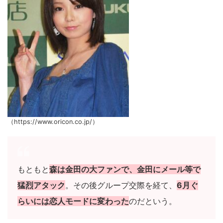
（https://www.oricon.co.jp/）
もともと
森は金田の大ファンで、金田にメール等で
猛烈アタック
。その後グループ交際を経て、
6月ぐ
らいには恋人モードに変わった
のだという。