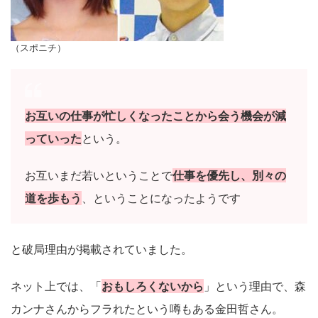
（スポニチ）
お互いの仕事が忙しくなったことから会う機会が減
っていった
という。
お互いまだ若いということで
仕事を優先し、別々の
道を歩もう
、ということになったようです
と破局理由が掲載されていました。
ネット上では、「
おもしろくないから
」という理由で、森
カンナさんからフラれたという噂もある金田哲さん。