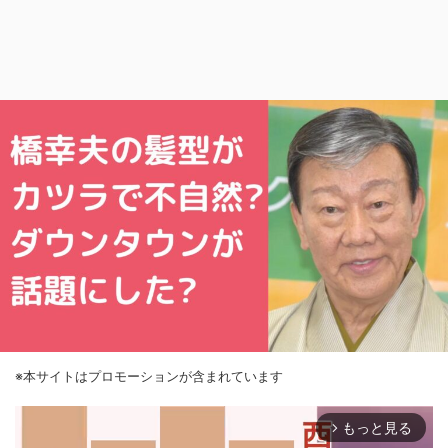
※本サイトはプロモーションが含まれています
もっと見る
arrow_forward_ios