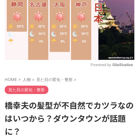
Powered by 
GliaStudios
M
HOME
>
人物
>
見た目の変化・整形
>
u
t
見た目の変化・整形
e
橋幸夫の髪型が不自然でカツラなの
はいつから？ダウンタウンが話題
に？