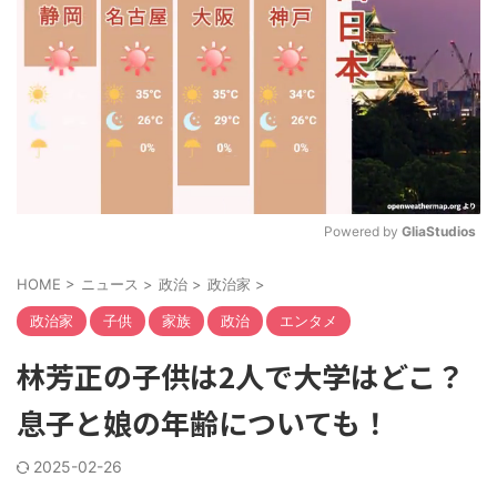
Powered by 
GliaStudios
M
HOME
>
ニュース
>
政治
>
政治家
>
u
t
政治家
子供
家族
政治
エンタメ
e
林芳正の子供は2人で大学はどこ？
息子と娘の年齢についても！
2025-02-26