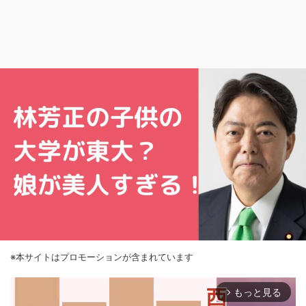
※本サイトはプロモーションが含まれています
もっと見る
arrow_forward_ios