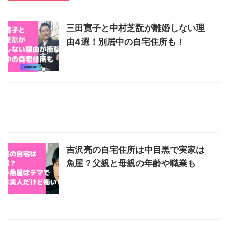
三田寛子と中村芝翫が離婚しない理
由4選！別居中の自宅住所も！
吉沢亮の自宅住所は中目黒で実家は
魚屋？父親と母親の年齢や職業も