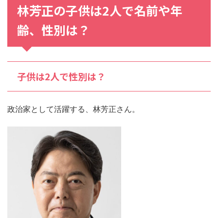
林芳正
の
子供
は2人で
名前
や
年
齢
、性別は？
子供は2人で性別は？
政治家として活躍する、林芳正さん。