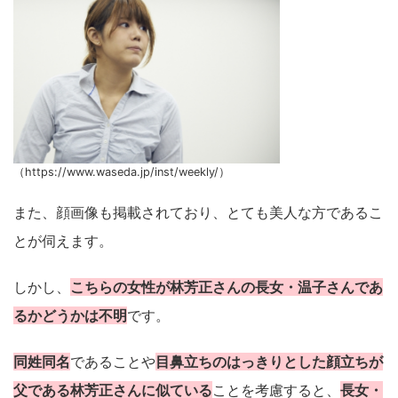
（https://www.waseda.jp/inst/weekly/）
また、顔画像も掲載されており、とても美人な方であるこ
とが伺えます。
しかし、
こちらの女性が林芳正さんの長女・温子さんであ
るかどうかは不明
です。
同姓同名
であることや
目鼻立ちのはっきりとした顔立ちが
父である林芳正さんに似ている
ことを考慮すると、
長女・