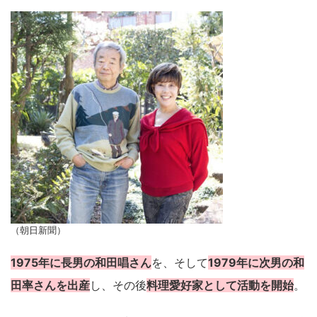
（朝日新聞）
1975年に長男の和田唱さん
を、そして
1979年に次男の和
田率さんを出産
し、その後
料理愛好家として活動を開始
。