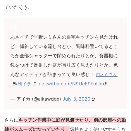
ていたそう。
あさイチで平野レミさんの自宅キッチンを見たけれ
ど、傾斜している流し台とか、調味料置いてるとこ
ろが全部シャッターで閉められたりとか、食器棚に
鏡をつけて反射した庭が写り広く見えたりとか、色
んなアイディアが詰まってて良い感じ！
#レミさん
#朝イチ
pic.twitter.com/N9UeE9hoUn
— アイカ (@aikawdqx)
July 3, 2020
さらに
キッチン作業中に庭が見渡せたり、別の部屋への動
線がスムーズになっていたり、
気持ちよく使いやすそうな