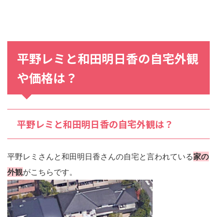
平野レミ
と
和田明日香
の
自宅外観
や
価格
は？
平野レミと和田明日香の自宅外観は？
平野レミさんと和田明日香さんの自宅と言われている
家の
外観
がこちらです。