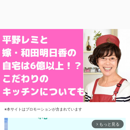
※本サイトはプロモーションが含まれています
もっと見る
arrow_forward_ios