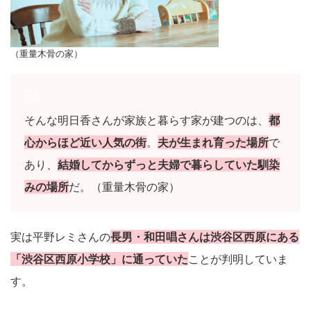
（重量木骨の家）
そんな明日香さんが家族と暮らす家が建つのは、
都
心からほど近い人気の街
。
夫が生まれ育った場所
で
あり、
結婚してからずっと夫婦で暮らしていた馴染
みの場所
だ。（重量木骨の家）
実は平野レミさんの
長男・和田唱さんは渋谷区西原にある
「渋谷区西原小学校」に通っていた
ことが判明していま
す。