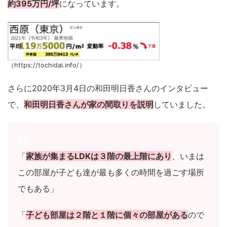
約395万円/坪
になっています。
（https://tochidai.info/）
さらに2020年3月4日の和田明日香さんのインタビュー
で、
和田明日香さんが家の間取りを説明
していました。
「
家族が集まるLDKは３階の最上階にあり
、いまは
この部屋が子ども達が最も多くの時間を過ごす場所
でもある」
「
子ども部屋は２階と１階に個々の部屋がある
ので