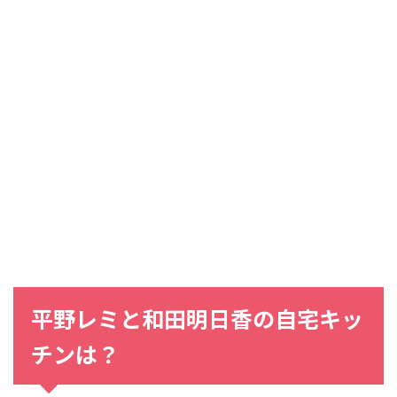
平野レミ
と
和田明日香
の
自宅キッ
チン
は？