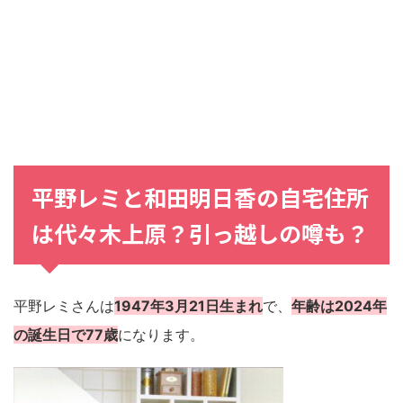
平野レミ
と
和田明日香
の
自宅住所
は
代々木上原
？
引っ越し
の噂も？
平野レミさんは
1947年3月21日生まれ
で、
年齢は2024年
の誕生日で77歳
になります。