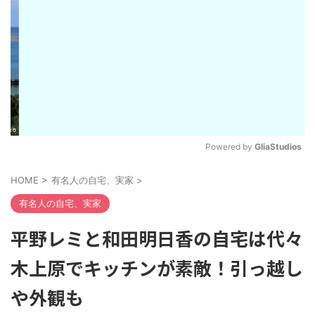
Powered by 
GliaStudios
M
HOME
>
有名人の自宅、実家
>
u
t
有名人の自宅、実家
e
平野レミと和田明日香の自宅は代々
木上原でキッチンが素敵！引っ越し
や外観も