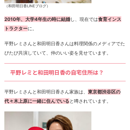
（和田明日香LINEブログ）
2010年、大学4年生の時に結婚
し、現在では
食育インス
トラクター
に。
平野レミさんと和田明日香さんは料理関係のメディアでた
びたび共演していて、仲のいい姿を見せています。
平野レミと和田明日香の自宅住所は？
平野レミさんと和田明日香さん家族は、
東京都渋谷区の
代々木上原に一緒に住んでいる
と噂されています。