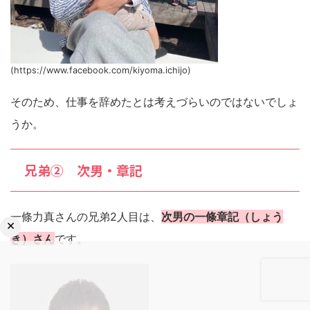
(https://www.facebook.com/kiyoma.ichijo)
そのため、仕事を辞めたとは考えづらいのではないでしょ
うか。
兄弟② 次男・章記
一條力真さんの兄弟2人目は、
次男の一條章記（しょう
×
き）さん
です。