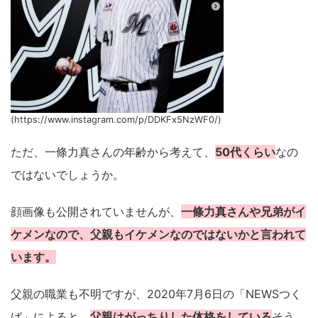
(https://www.instagram.com/p/DDKFx5NzWF0/)
ただ、一條力真さんの年齢から考えて、
50代くらい
なの
ではないでしょうか。
顔画像も公開されていませんが、
一條力真さんや兄弟がイ
ケメンなので、父親もイケメンなのではないかと言われて
います。
父親の職業も不明ですが、2020年7月6日の「NEWSつく
ば」によると、
父親はがっちりした体格をしている
そう。