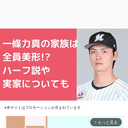
※本サイトはプロモーションが含まれています
もっと見る
arrow_forward_ios