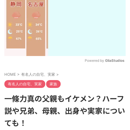
Powered by 
GliaStudios
M
HOME
>
有名人の自宅、実家
>
u
t
有名人の自宅、実家
家族
e
一條力真の父親もイケメン？ハーフ
説や兄弟、母親、出身や実家につい
ても！