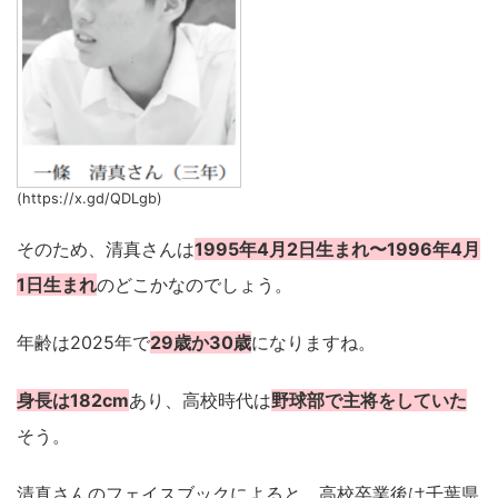
(https://x.gd/QDLgb)
そのため、清真さんは
1995年4月2日生まれ〜1996年4月
1日生まれ
のどこかなのでしょう。
年齢は2025年で
29歳か30歳
になりますね。
身長は182cm
あり、高校時代は
野球部で主将をしていた
そう。
清真さんのフェイスブックによると、高校卒業後は千葉県