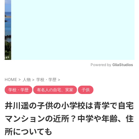
Powered by 
GliaStudios
M
HOME
>
人物
>
学校・学歴
>
u
t
学校・学歴
有名人の自宅、実家
子供
e
井川遥の子供の小学校は青学で自宅
マンションの近所？中学や年齢、住
所についても