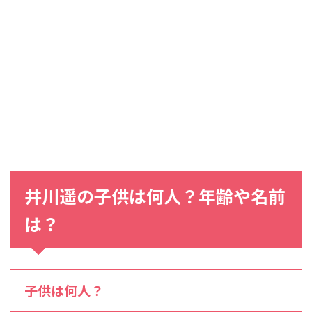
井川遥
の
子供
は
何人
？
年齢
や
名前
は？
子供は何人？