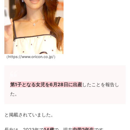
（https://www.oricon.co.jp/）
第1子となる女児を6月28日に出産
したことを報告し
た。
と掲載されていました。
長女は、2023年で
14歳
で、現在
中学2年生
です。