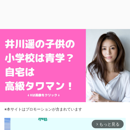
※本サイトはプロモーションが含まれています
もっと見る
arrow_forward_ios