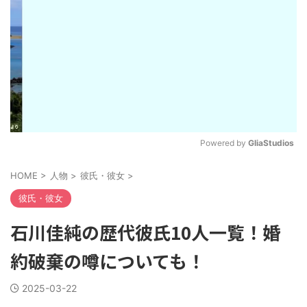
Powered by 
GliaStudios
M
HOME
>
人物
>
彼氏・彼女
>
u
t
彼氏・彼女
e
石川佳純の歴代彼氏10人一覧！婚
約破棄の噂についても！
2025-03-22