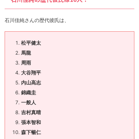
石川佳純さんの歴代彼氏は、
松平健太
馬龍
周雨
大谷翔平
内山高志
錦織圭
一般人
吉村真晴
張本智和
森下暢仁