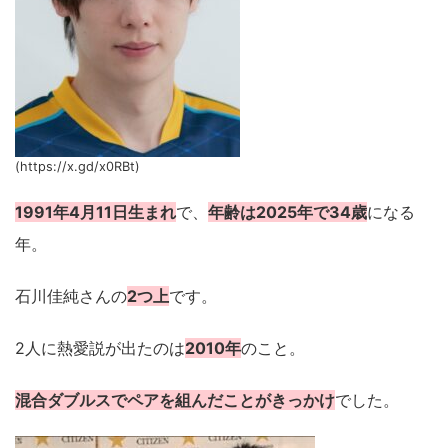
(https://x.gd/x0RBt)
1991年4月11日生まれ
で、
年齢は2025年で34歳
になる
年。
石川佳純さんの
2つ上
です。
2人に熱愛説が出たのは
2010年
のこと。
混合ダブルスでペアを組んだことがきっかけ
でした。