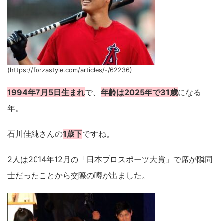
(https://forzastyle.com/articles/-/62236)
1994年7月5日生まれ
で、
年齢は2025年で31歳
になる
年。
石川佳純さんの
1歳下
ですね。
2人は2014年12月の「日本プロスポーツ大賞」で席が隣同
士だったことから交際の噂が出ました。