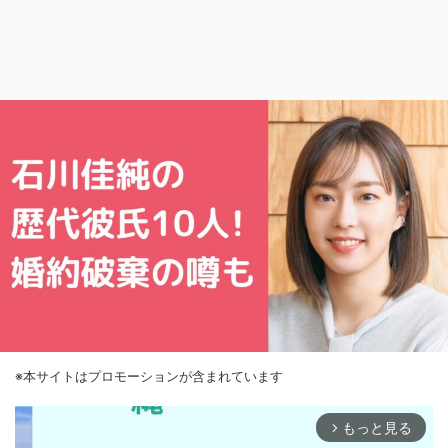
※本サイトはプロモーションが含まれています
もっと見る
arrow_forward_ios