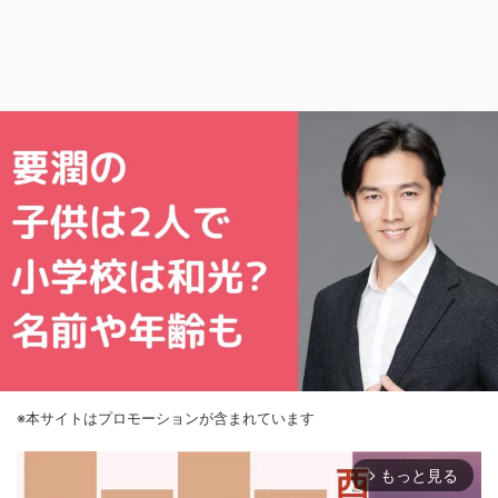
※本サイトはプロモーションが含まれています
もっと見る
arrow_forward_ios