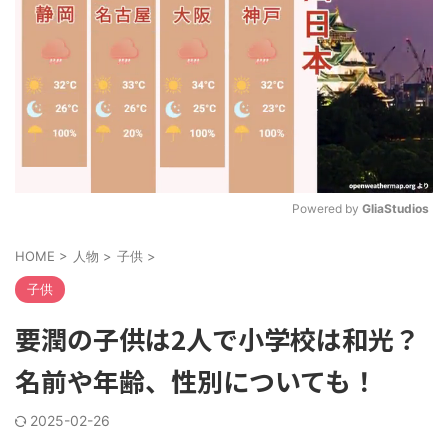
Powered by 
GliaStudios
M
HOME
>
人物
>
子供
>
u
t
子供
e
要潤の子供は2人で小学校は和光？
名前や年齢、性別についても！
2025-02-26