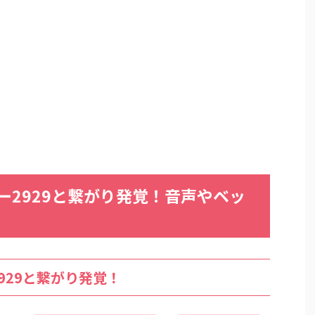
ー2929と繋がり発覚！音声やベッ
！
929と繋がり発覚！