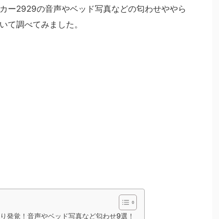
カー2929の音声やベッド写真などの匂わせややら
いて調べてみました。
がり発覚！音声やベッド写真など匂わせ9選！