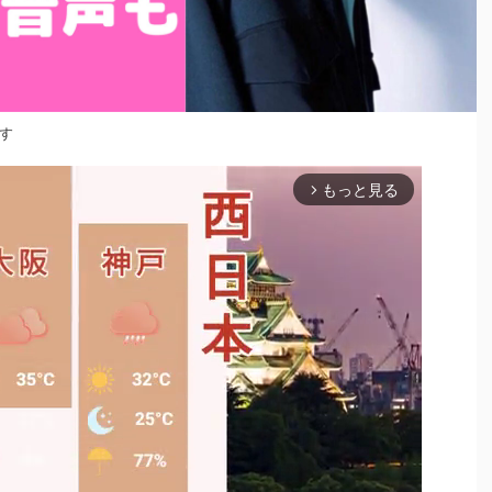
す
もっと見る
arrow_forward_ios