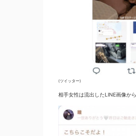
(ツイッター)
相手女性は流出したLINE画像か