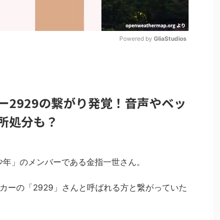
Powered by 
GliaStudios
M
u
t
ー2929の繋がり発覚！音声やベッ
e
所処分も？
 少年」のメンバーである金指一世さん。
カーの「2929」さんと呼ばれる方と繋がっていた