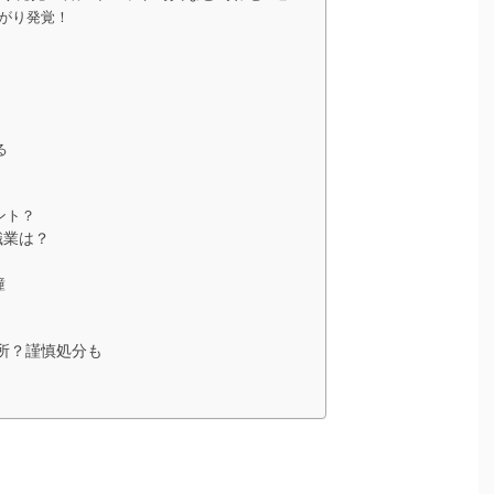
繋がり発覚！
る
ント？
職業は？
瞳
所？謹慎処分も