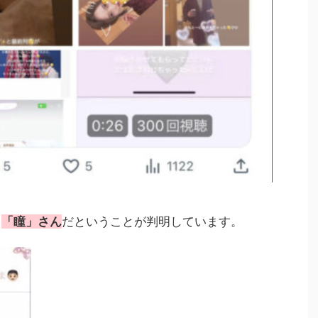
ら
「瞳」さん
だということが判明しています。