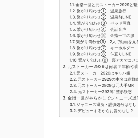
金指一世と元ストーカー2929と
繋がり匂わせ① 温泉旅行
繋がり匂わせ② 温泉前LINE
繋がり匂わせ③ ベッド写真
繋がり匂わせ④ 会話音声
繋がり匂わせ⑤ 金指一世の服
繋がり匂わせ⑥ 2人で動画を見
繋がり匂わせ⑦ キーホルダー
繋がり匂わせ⑧ 仲直りLINE
繋がり匂わせ⑨ 裏アカでコメ
元ストーカー2929は何者？年齢や
元ストーカー2929はキャバ嬢
元ストーカー2929の本名は紺野
元ストーカー2929は元大手MR
元ストーカー2929に整形疑惑
金指一世がやらかしでジャニーズ退
ジャニーズ退所・謹慎処分はなし
デビューするからお咎めなし？