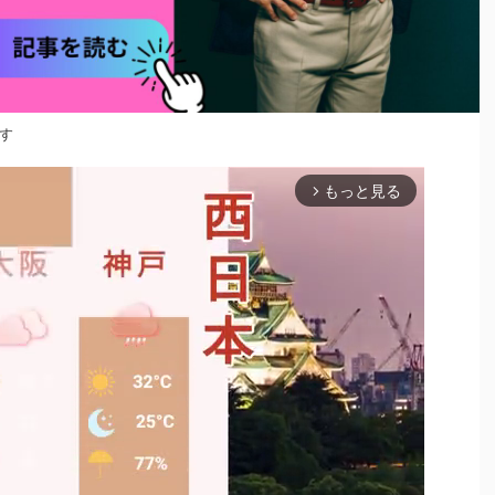
す
もっと見る
arrow_forward_ios