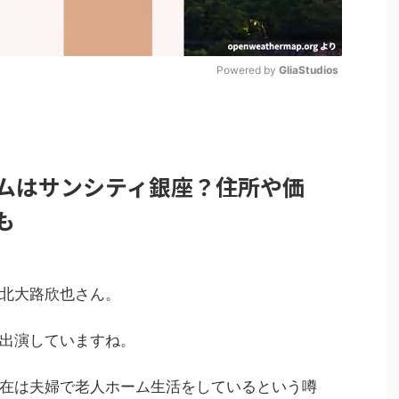
Powered by 
GliaStudios
M
u
t
ムはサンシティ銀座？住所や価
e
も
北大路欣也さん。
出演していますね。
在は夫婦で老人ホーム生活をしているという噂