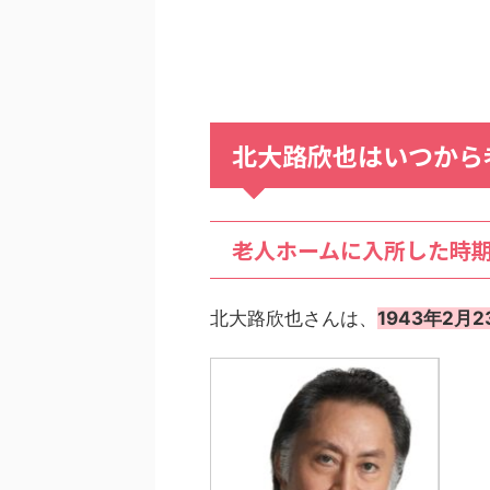
北大路欣也はいつから
老人ホームに入所した時
北大路欣也さんは、
1943年2月