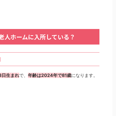
老人ホームに入所している？
期
23日生まれ
で、
年齢は2024年で81歳
になります。