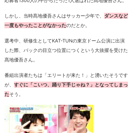
応募者1300人の中からたった1人選ばれた髙地優吾さん。
しかし、当時髙地優吾さんはサッカー少年で、
ダンスなど
一度もやったことがなかった
のだとか。
選考中、研修生としてKAT-TUNの東京ドーム公演に出演
した際、バックの目立つ位置につくという大抜擢を受けた
髙地優吾さん。
番組出演者たちは「エリートが来た！」と湧いたそうです
が、
すぐに「こいつ、踊り下手じゃね？」となってしまっ
た
そう。