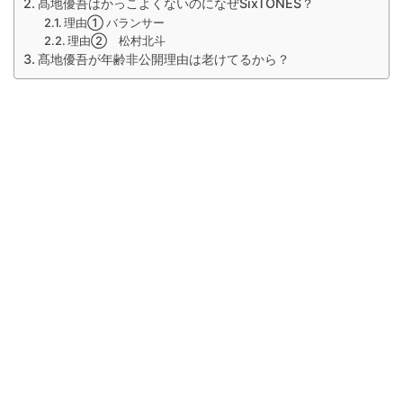
髙地優吾はかっこよくないのになぜSixTONES？
理由① バランサー
理由② 松村北斗
髙地優吾が年齢非公開理由は老けてるから？