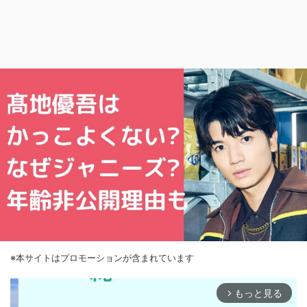
※本サイトはプロモーションが含まれています
もっと見る
arrow_forward_ios