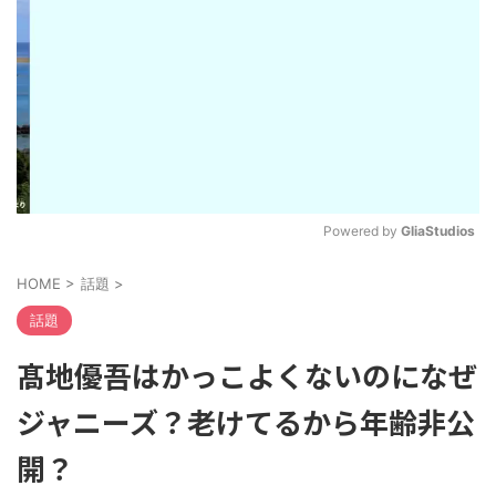
Powered by 
GliaStudios
M
HOME
>
話題
>
u
t
話題
e
髙地優吾はかっこよくないのになぜ
ジャニーズ？老けてるから年齢非公
開？