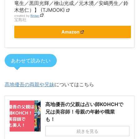
竜生／黒田光輝／檜山光成／元木湧／安嶋秀生／鈴
木悠仁）】 (TJMOOK)
created by
Rinker
宝島社
Amazon
あわせて読みたい
髙地優吾の両親や兄妹
についてはこちら
髙地優吾の父親は占い師KOHCHで
兄は美容師！母親の年齢や職業
も！
続きを見る