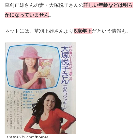
草刈正雄さんの妻・大塚悦子さんの
詳しい年齢などは明ら
かになっていません
。
ネットには、草刈正雄さんより
6歳年下
だという情報も。
（https://x.com/home）