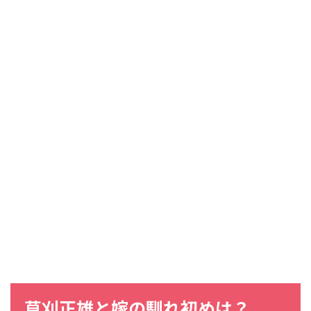
草刈正雄
と
嫁
の
馴れ初め
は？