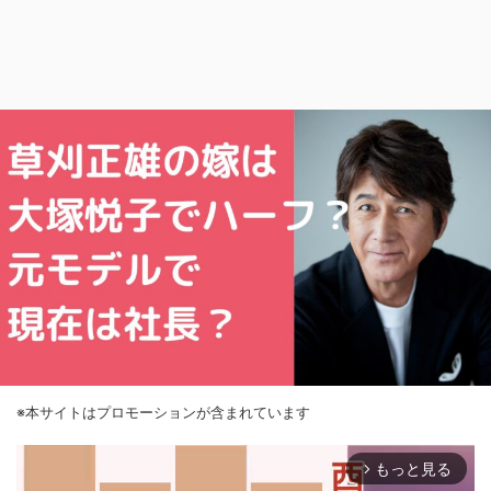
※本サイトはプロモーションが含まれています
もっと見る
arrow_forward_ios