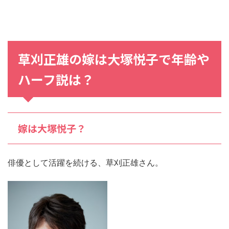
草刈正雄
の
嫁
は
大塚悦子
で
年齢
や
ハーフ
説は？
嫁は大塚悦子？
俳優として活躍を続ける、草刈正雄さん。