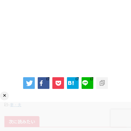
×
-
妻・夫
次に読みたい