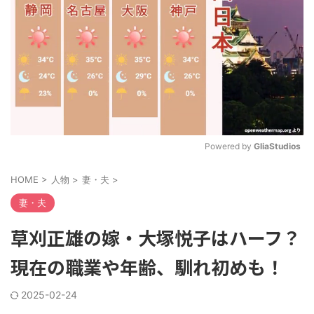
Powered by 
GliaStudios
M
HOME
>
人物
>
妻・夫
>
u
t
妻・夫
e
草刈正雄の嫁・大塚悦子はハーフ？
現在の職業や年齢、馴れ初めも！
2025-02-24