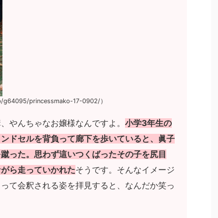
eb/g64095/princessmako-17-0902/）
構、やんちゃなお嬢様なんですよ。
小学3年生の
ランドセルを背負って廊下を歩いていると、眞子
を蹴った。思わず這いつくばったその子を尻目
ながら走っていかれた
そうです。そんなイメージ
まって会釈される姿を拝見すると、なんだか笑っ
）