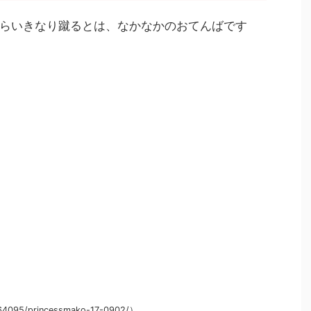
らいきなり蹴るとは、なかなかのおてんばです
g64095/princessmako-17-0902/）