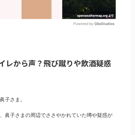
Powered by 
GliaStudios
M
u
t
イレから声？飛び蹴りや飲酒疑惑
e
眞子さま。
、眞子さまの周辺でささやかれていた噂や疑惑が