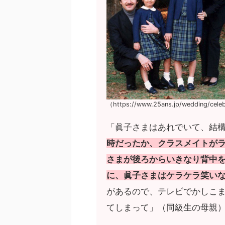
（https://www.25ans.jp/wedding/cel
「眞子さまはあれでいて、結
時だったか、クラスメイトが
さまが後ろからいきなり背中
に、眞子さまはケラケラ笑い
があるので、テレビでかしこ
てしまって」（同級生の母親