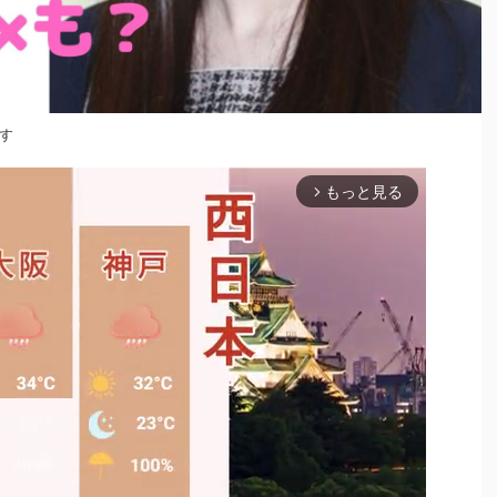
す
もっと見る
arrow_forward_ios