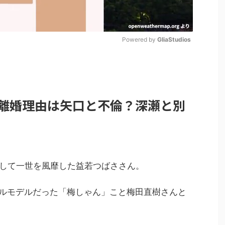
Powered by 
GliaStudios
M
u
t
離婚理由は矢口と不倫？深瀬と別
e
ルとして一世を風靡した益若つばささん。
気ギャルモデルだった「梅しゃん」こと梅田直樹さんと