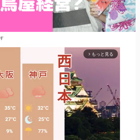
す
もっと見る
arrow_forward_ios