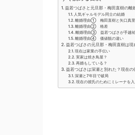
益若つばさと元旦那・梅田直樹の離
人気ギャルモデル同士の結婚
離婚理由① 梅田直樹と矢口真
離婚理由② 格差
離婚理由③ 益若つばさが手越
離婚理由④ 価値観の違い
益若つばさの元旦那・梅田直樹は現
現在は家業の手伝い
実家は焼き鳥屋？
再婚もしている？
益若つばさは深瀬と別れた？現在の
深瀬と7年目で破局
現在の彼氏のためにミレーナを入