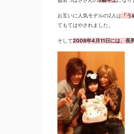
益若つばささんの
3歳年上
になり
お互いに人気モデルの2人は
「う
てもてはやされました。
そして
2008年4月11日には、