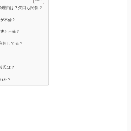
婚理由は？矢口も関係？
里が不倫？
祐也と不倫？
在何してる？
彼氏は？
れた？