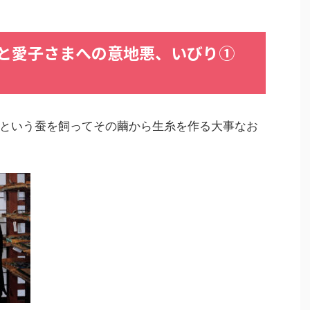
まと愛子さまへの意地悪、いびり①
という蚕を飼ってその繭から生糸を作る大事なお