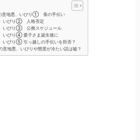
の意地悪、いびり① 蚕の手伝い
、いびり② 人格否定
、いびり③ 公務スケジュール
、いびり④ 愛子さま誕生後に
、いびり⑤ 引っ越しの手伝いを拒否？
の意地悪、いびりや態度が冷たい説は嘘？