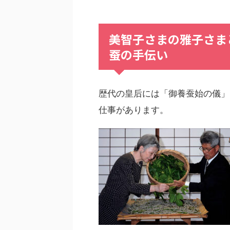
美智子さまの雅子さ
蚕の手伝い
歴代の皇后には「御養蚕始の儀」
仕事があります。