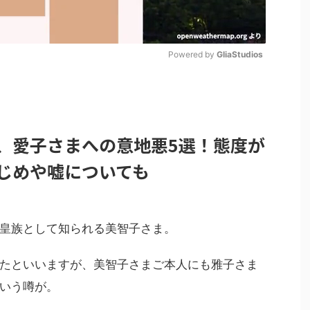
Powered by 
GliaStudios
M
u
t
、愛子さまへの意地悪5選！態度が
e
じめや嘘についても
皇族として知られる美智子さま。
たといいますが、美智子さまご本人にも雅子さま
いう噂が。