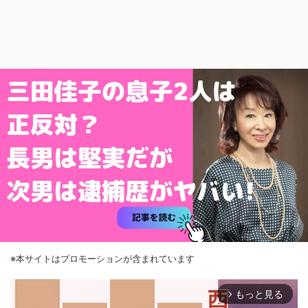
※本サイトはプロモーションが含まれています
もっと見る
arrow_forward_ios