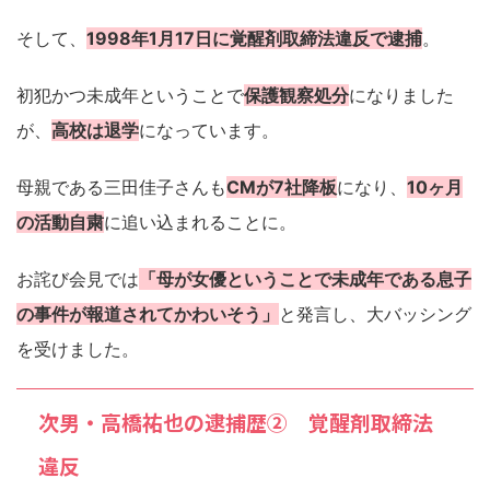
そして、
1998年1月17日に覚醒剤取締法違反で逮捕
。
初犯かつ未成年ということで
保護観察処分
になりました
が、
高校は退学
になっています。
母親である三田佳子さんも
CMが7社降板
になり、
10ヶ月
の活動自粛
に追い込まれることに。
お詫び会見では
「母が女優ということで未成年である息子
の事件が報道されてかわいそう」
と発言し、大バッシング
を受けました。
次男・高橋祐也の逮捕歴② 覚醒剤取締法
違反