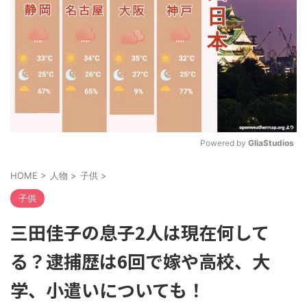
Powered by 
GliaStudios
M
HOME
>
人物
>
子供
>
u
t
子供
e
三田佳子の息子2人は現在何して
る？逮捕歴は6回で嫁や高校、大
学、小遣いについても！