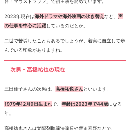
台「マウストラップ」で初主演を務めています。
2023年現在は
海外ドラマや海外映画の吹き替え
など、
声
の仕事を中心に活躍
しているのだとか。
二世で苦労したこともあるでしょうが、着実に自立して歩
んでいる印象がありますね。
次男・高橋祐也の現在
三田佳子さんの次男は、
高橋祐也さん
といいます。
1979年12月9日生まれ
で、
年齢は2023年で44歳
になる
年。
高橋祐也さんは覚醒剤取締法違反や脅迫容疑などで、