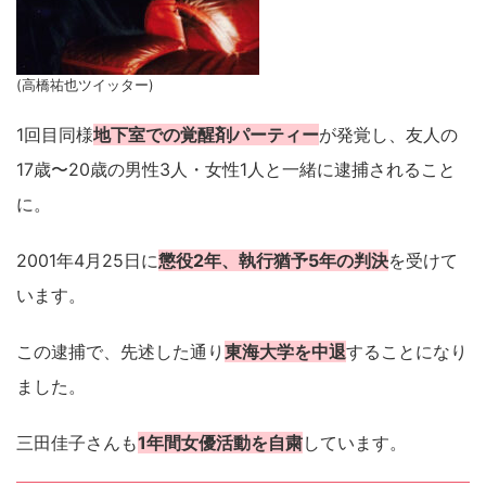
(高橋祐也ツイッター)
1回目同様
地下室での覚醒剤パーティー
が発覚し、友人の
17歳〜20歳の男性3人・女性1人と一緒に逮捕されること
に。
2001年4月25日に
懲役2年、執行猶予5年の判決
を受けて
います。
この逮捕で、先述した通り
東海大学を中退
することになり
ました。
三田佳子さんも
1年間女優活動を自粛
しています。