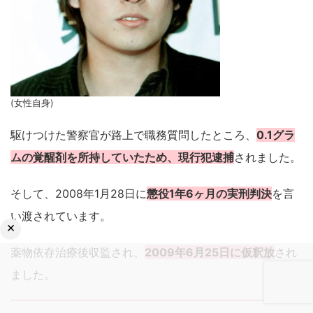
(女性自身)
駆けつけた警察官が路上で職務質問したところ、
0.1グラ
ムの覚醒剤を所持していたため、現行犯逮捕
されました。
そして、2008年1月28日に
懲役1年6ヶ月の実刑判決
を言
い渡されています。
×
薬物依存治療後収監され、
2009年6月25日に仮釈放
され
ました。