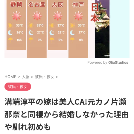
Powered by 
GliaStudios
M
HOME
>
人物
>
彼氏・彼女
>
u
t
彼氏・彼女
e
溝端淳平の嫁は美人CA!元カノ片瀬
那奈と同棲から結婚しなかった理由
や馴れ初めも