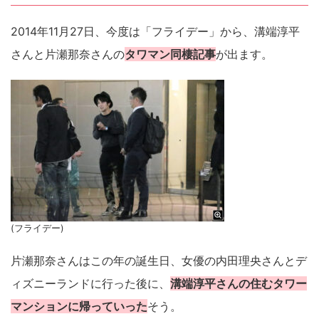
2014年11月27日、今度は「フライデー」から、溝端淳平
さんと片瀬那奈さんの
タワマン同棲記事
が出ます。
(フライデー)
片瀬那奈さんはこの年の誕生日、女優の内田理央さんとデ
ィズニーランドに行った後に、
溝端淳平さんの住むタワー
マンションに帰っていった
そう。