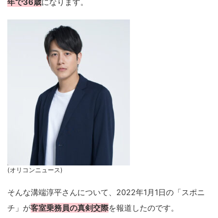
年で36歳
になります。
(オリコンニュース)
そんな溝端淳平さんについて、2022年1月1日の「スポニ
チ」が
客室乗務員の真剣交際
を報道したのです。