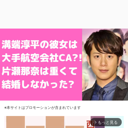
※本サイトはプロモーションが含まれています
もっと見る
arrow_forward_ios