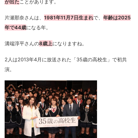
が出た
ことがあります。
片瀬那奈さんは、
1981年11月7日生まれ
で、
年齢は2025
年で44歳
になる年。
溝端淳平さんの
8歳上
になりますね。
2人は2013年4月に放送された「35歳の高校生」で初共
演。