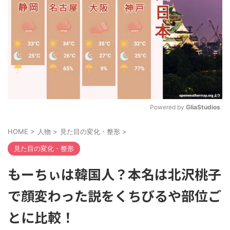
Powered by 
GliaStudios
M
HOME
>
人物
>
見た目の変化・整形
>
u
t
見た目の変化・整形
e
もーちぃは韓国人？本名は北沢桃子
で顔変わった説をくちびるや部位ご
とに比較！