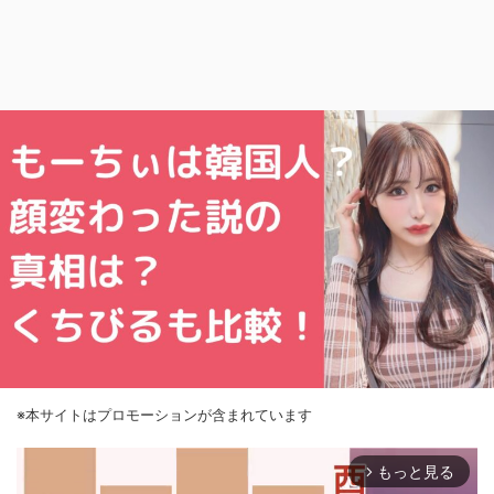
※本サイトはプロモーションが含まれています
もっと見る
arrow_forward_ios