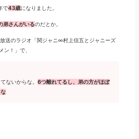
年で
43歳
になりました。
の弟さんがいる
のだとか。
0日放送のラジオ「関ジャニ∞村上信五とジャニーズ
コメン！」で、
してないからな。
6つ離れてるし、弟の方がほぼ
らな