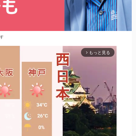
す
もっと見る
arrow_forward_ios