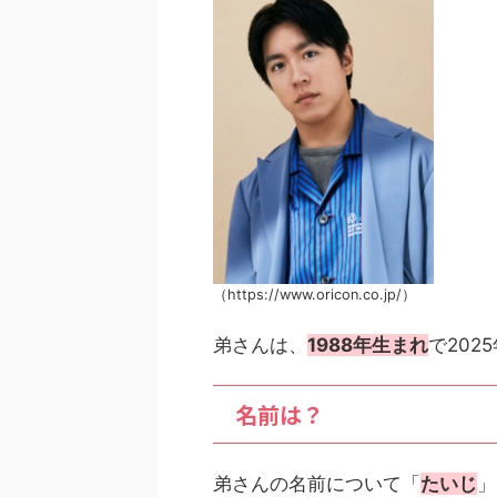
（https://www.oricon.co.jp/）
弟さんは、
1988年生まれ
で202
名前は？
弟さんの名前について「
たいじ
」