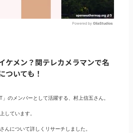
Powered by 
GliaStudios
M
u
t
イケメン？関テレカメラマンで名
e
についても！
IGHT」のメンバーとして活躍する、村上信五さん。
上しています。
さんについて詳しくリサーチしました。