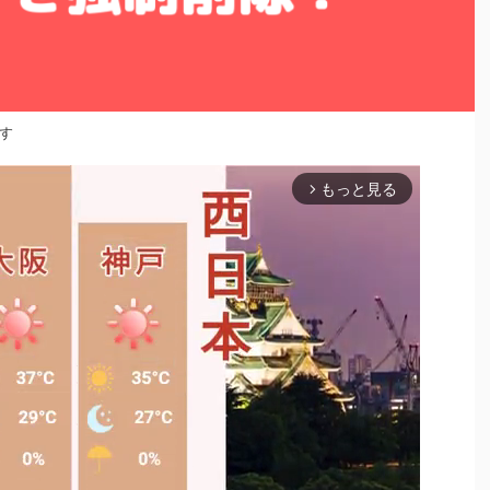
す
もっと見る
arrow_forward_ios