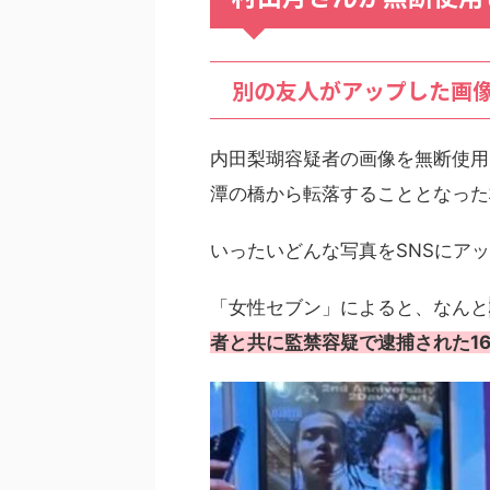
別の友人がアップした画
内田梨瑚容疑者の画像を無断使用
潭の橋から転落することとなった
いったいどんな写真をSNSにア
「女性セブン」によると、なんと
者と共に監禁容疑で逮捕された1