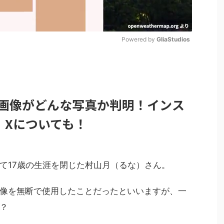
Powered by 
GliaStudios
M
u
t
画像がどんな写真か判明！インス
e
k、Xについても！
て17歳の生涯を閉じた村山月（るな）さん。
像を無断で使用したことだったといいますが、一
？