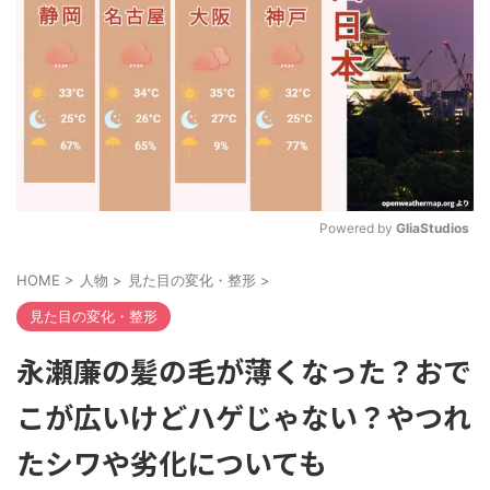
Powered by 
GliaStudios
M
HOME
>
人物
>
見た目の変化・整形
>
u
t
見た目の変化・整形
e
永瀬廉の髪の毛が薄くなった？おで
こが広いけどハゲじゃない？やつれ
たシワや劣化についても