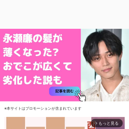
※本サイトはプロモーションが含まれています
もっと見る
arrow_forward_ios