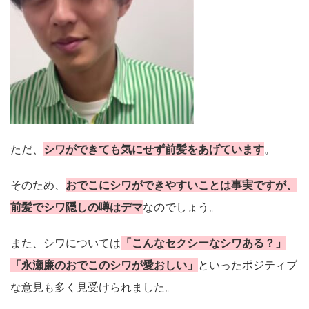
ただ、
シワができても気にせず前髪をあげています
。
そのため、
おでこにシワができやすいことは事実ですが、
前髪でシワ隠しの噂はデマ
なのでしょう。
また、シワについては
「
こんなセクシーな
シワ
ある？
」
「永瀬廉のおでこのシワが愛おしい」
といったポジティブ
な意見も多く見受けられました。