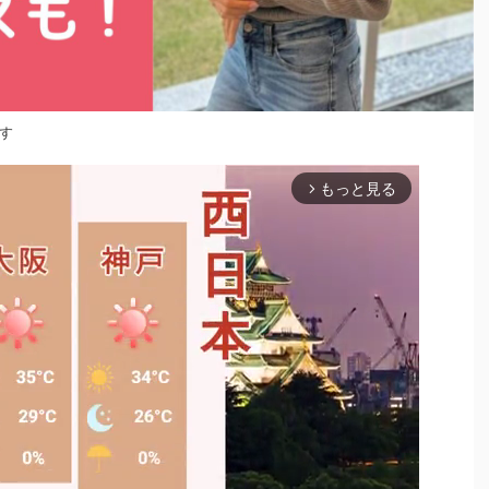
す
もっと見る
arrow_forward_ios