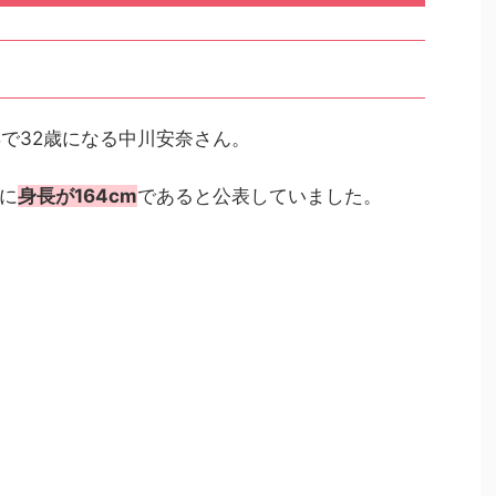
5年で32歳になる中川安奈さん。
に
身長が164cm
であると公表していました。