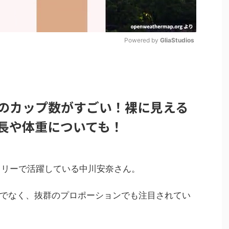
Powered by 
GliaStudios
M
u
t
のカップ数がすごい！裸に見える
e
長や体重についても！
フリーで活躍している中川安奈さん。
でなく、抜群のプロポーションでも注目されてい