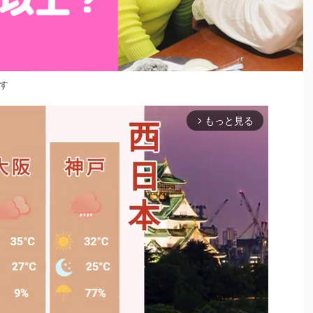
す
もっと見る
arrow_forward_ios