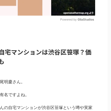
Powered by 
GliaStudios
M
u
t
自宅マンションは渋谷区笹塚？価
e
も
尾明慶さん。
有名ですよね。
んの自宅マンションが渋谷区笹塚という噂や実家