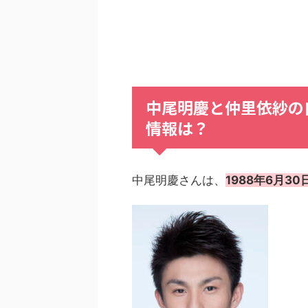
中尾明慶
と
仲里依紗
の
情報
は？
中尾明慶さんは、
1988年6月3