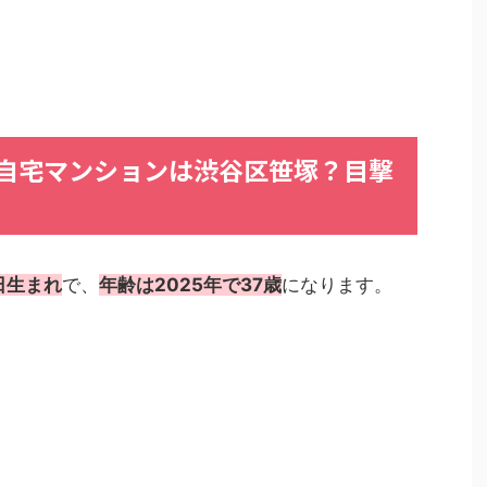
自宅マンション
は
渋谷区笹塚
？
目撃
0日生まれ
で、
年齢は2025年で37歳
になります。