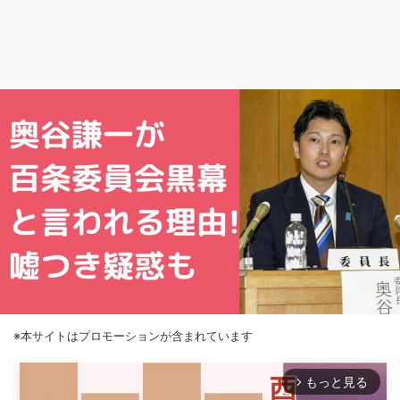
※本サイトはプロモーションが含まれています
もっと見る
arrow_forward_ios