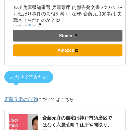
ルポ兵庫県知事選 兵庫県庁 内部告発文書 パワハラ•
おねだり事件の真相を暴く: なぜ､斎藤元彦知事は 失
職させられたのか？
created by
Rinker
Kindle
Amazon
あわせて読みたい
斎藤元彦の自宅
についてはこちら
斎藤元彦の自宅は神戸市須磨区で
はなく六麓荘町？住所や間取り、