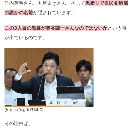
竹内英明さん、丸尾まきさん、そして
黒塗りで自民党所属
の誰かの名前
が隠されています。
この3人目の黒幕が奥谷謙一さんなのではないか
という噂
が出ているのです。
(https://x.gd/YUXhC)
その理由は、