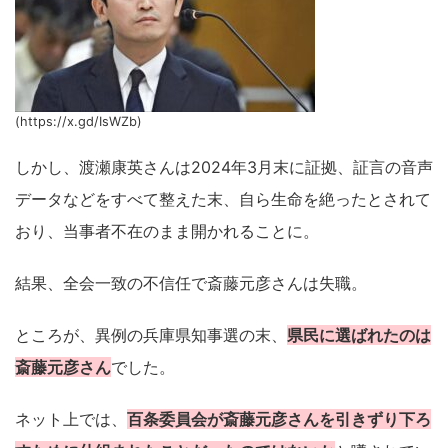
(https://x.gd/IsWZb)
しかし、渡瀬康英さんは2024年3月末に証拠、証言の音声
データなどをすべて整えた末、自ら生命を絶ったとされて
おり、当事者不在のまま開かれることに。
結果、全会一致の不信任で斎藤元彦さんは失職。
ところが、異例の兵庫県知事選の末、
県民に選ばれたのは
斎藤元彦さん
でした。
ネット上では、
百条委員会が斎藤元彦さんを引きずり下ろ