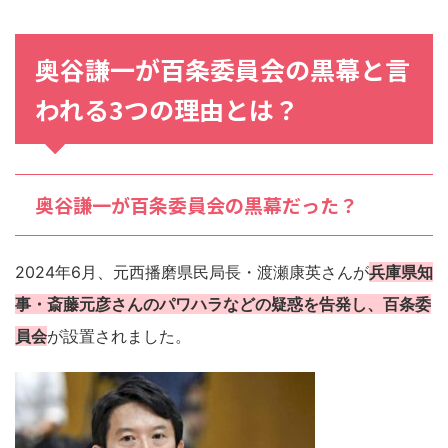
奥谷謙一が百条委員会の黒幕と言
われる3つの理由とは？
奥谷謙一が百条委員会の黒幕だった？
2024年6月、元西播磨県民局長・渡瀬康英さんが
兵庫県知
事・斎藤元彦さんのパワハラなどの疑惑を告発し、百条委
員会
が設置されました。