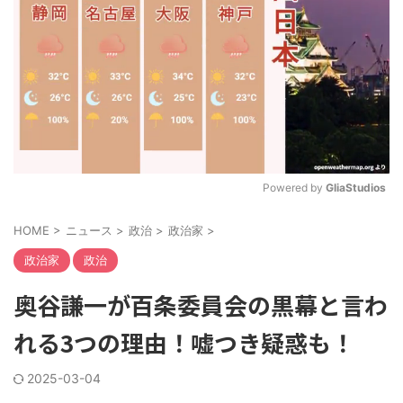
Powered by 
GliaStudios
M
HOME
>
ニュース
>
政治
>
政治家
>
u
t
政治家
政治
e
奥谷謙一が百条委員会の黒幕と言わ
れる3つの理由！嘘つき疑惑も！
2025-03-04