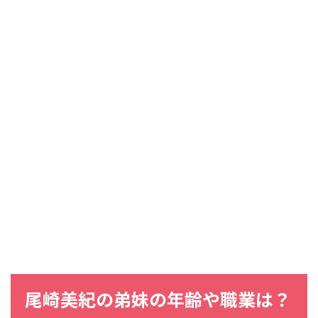
尾崎美紀
の
弟妹
の
年齢
や
職業
は？