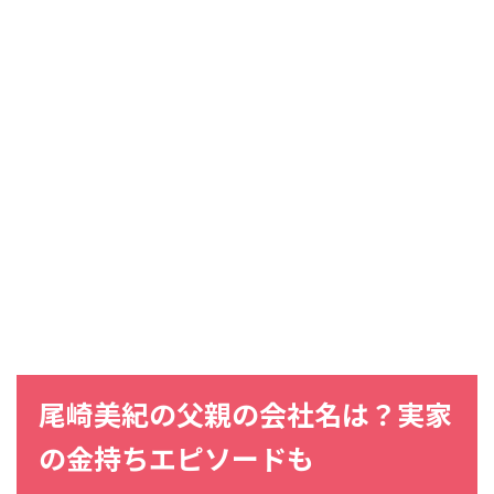
尾崎美紀
の
父親
の
会社名
は？
実家
の
金持ち
エピソードも