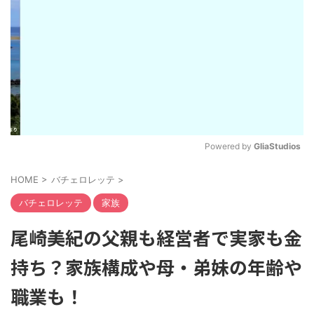
Powered by 
GliaStudios
M
HOME
>
バチェロレッテ
>
u
t
バチェロレッテ
家族
e
尾崎美紀の父親も経営者で実家も金
持ち？家族構成や母・弟妹の年齢や
職業も！