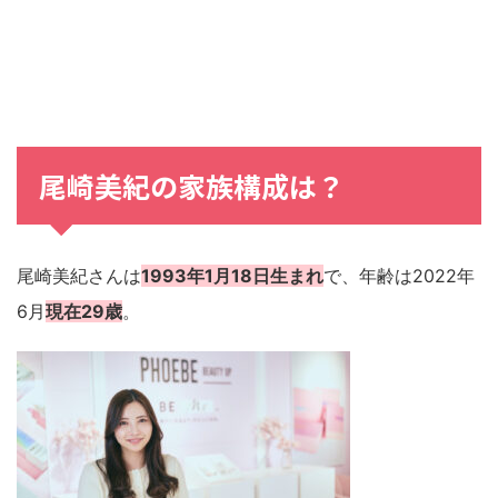
尾崎美紀
の
家族構成
は？
尾崎美紀さんは
1993年1月18日生まれ
で、年齢は2022年
6月
現在29歳
。