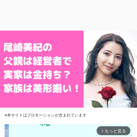
※本サイトはプロモーションが含まれています
もっと見る
arrow_forward_ios