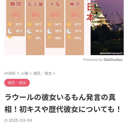
Powered by 
GliaStudios
M
HOME
>
人物
>
彼氏・彼女
>
u
t
彼氏・彼女
e
ラウールの彼女いるもん発言の真
相！初キスや歴代彼女についても！
2025-03-04