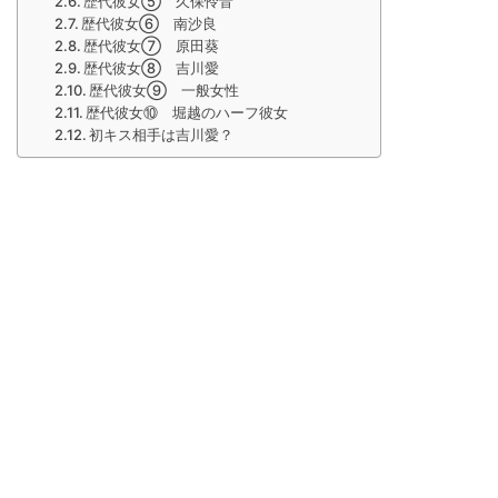
歴代彼女⑤ 久保怜音
歴代彼女⑥ 南沙良
歴代彼女⑦ 原田葵
歴代彼女⑧ 吉川愛
歴代彼女⑨ 一般女性
歴代彼女⑩ 堀越のハーフ彼女
初キス相手は吉川愛？