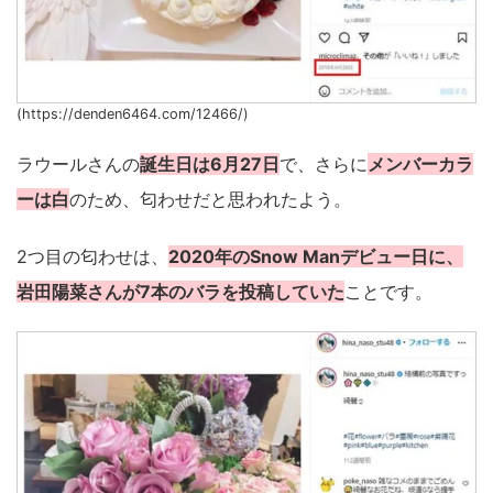
(https://denden6464.com/12466/)
ラウールさんの
誕生日は6月27日
で、さらに
メンバーカラ
ーは白
のため、匂わせだと思われたよう。
2つ目の匂わせは、
2020年のSnow Manデビュー日に、
岩田陽菜さんが7本のバラを投稿していた
ことです。