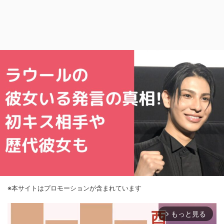
※本サイトはプロモーションが含まれています
もっと見る
arrow_forward_ios