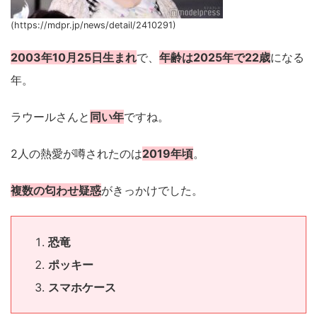
(https://mdpr.jp/news/detail/2410291)
2003年10月25日生まれ
で、
年齢は2025年で22歳
になる
年。
ラウールさんと
同い年
ですね。
2人の熱愛が噂されたのは
2019年頃
。
複数の匂わせ疑惑
がきっかけでした。
恐竜
ポッキー
スマホケース