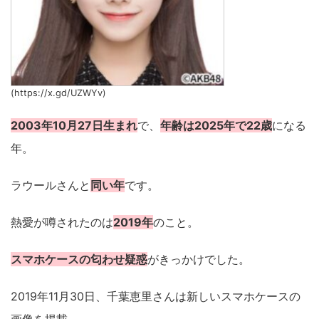
(https://x.gd/UZWYv)
2003年10月27日生まれ
で、
年齢は2025年で22歳
になる
年。
ラウールさんと
同い年
です。
熱愛が噂されたのは
2019年
のこと。
スマホケースの匂わせ疑惑
がきっかけでした。
2019年11月30日、千葉恵里さんは新しいスマホケースの