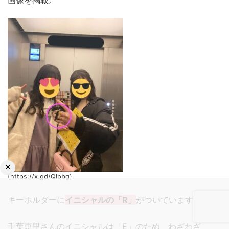
画像を掲載。
×
(https://x.gd/QIpbg)
キーホルダーに
イニシャルの「R」
がついていますね。
千葉恵里さんのイニシャルは「E」のため、わざわざ