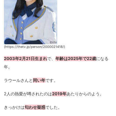
(https://thetv.jp/person/2000021418/)
2003年2月21日生まれ
で、
年齢は2025年で22歳
になる
年。
ラウールさんと
同い年
です。
2人の熱愛が噂されたのは
2019年
あたりからのよう。
きっかけは
匂わせ疑惑
でした。