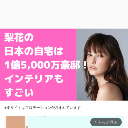
※本サイトはプロモーションが含まれています
もっと見る
arrow_forward_ios