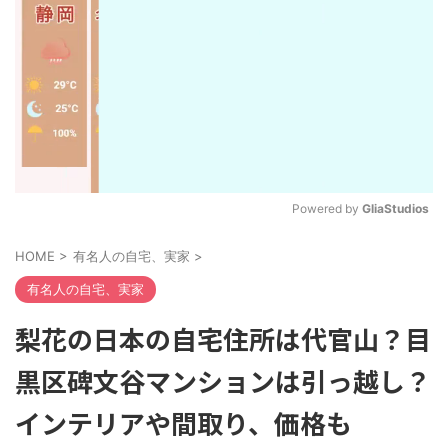
Powered by 
GliaStudios
M
HOME
>
有名人の自宅、実家
>
u
t
有名人の自宅、実家
e
梨花の日本の自宅住所は代官山？目
黒区碑文谷マンションは引っ越し？
インテリアや間取り、価格も