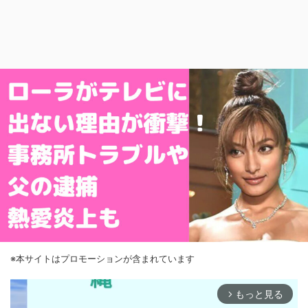
※本サイトはプロモーションが含まれています
もっと見る
arrow_forward_ios