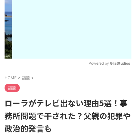
Powered by 
GliaStudios
M
HOME
>
話題
>
u
t
話題
e
ローラがテレビ出ない理由5選！事
務所問題で干された？父親の犯罪や
政治的発言も