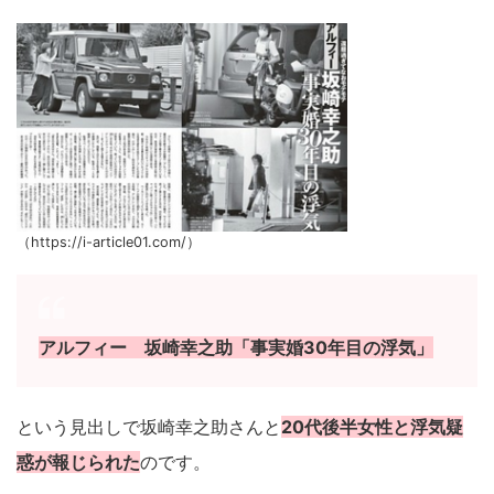
（https://i-article01.com/）
アルフィー 坂崎幸之助「事実婚30年目の浮気」
という見出しで坂崎幸之助さんと
20代後半女性と浮気疑
惑が報じられた
のです。