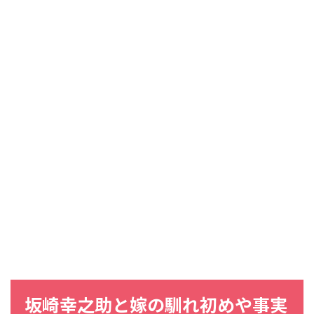
坂崎幸之助
と
嫁
の
馴れ初め
や
事実