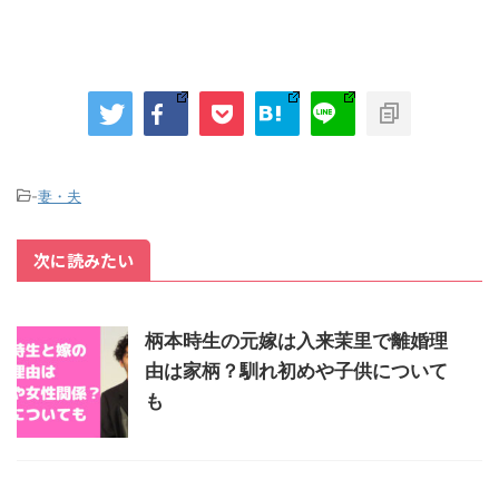
-
妻・夫
次に読みたい
柄本時生の元嫁は入来茉里で離婚理
由は家柄？馴れ初めや子供について
も