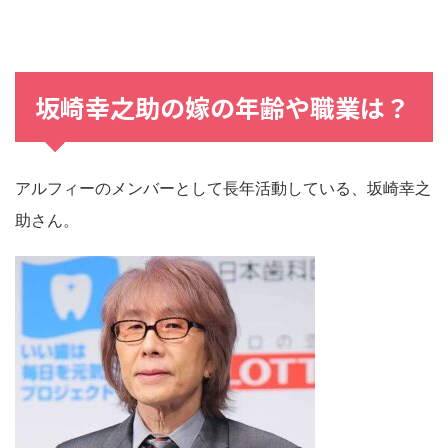
坂崎幸之助
の
嫁
の
年齢
や
職業
は？
アルフィーのメンバーとして長年活動している、坂崎幸之
助さん。