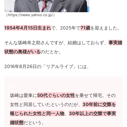
（https://news.yahoo.co.jp/）
1954年4月15日生まれ
で、2025年で
71歳
を迎えました。
そんな坂崎幸之助さんですが、結婚はしておらず、
事実婚
状態の奥様がいる
のだとか。
2016年8月26日の「リアルライブ」には、
坂崎は愛車に
50代ぐらいの女性
を乗せて帰宅。その
女性と同居していたというのだが、
30年前に交際を
報じられた女性と同一人物
。
30年以上の交際で事実
婚状態
だという。