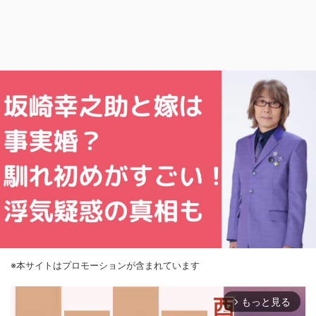
※本サイトはプロモーションが含まれています
もっと見る
arrow_forward_ios