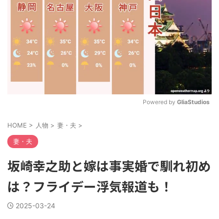
Powered by 
GliaStudios
M
HOME
>
人物
>
妻・夫
>
u
t
妻・夫
e
坂崎幸之助と嫁は事実婚で馴れ初め
は？フライデー浮気報道も！
2025-03-24