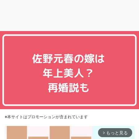
※本サイトはプロモーションが含まれています
もっと見る
arrow_forward_ios