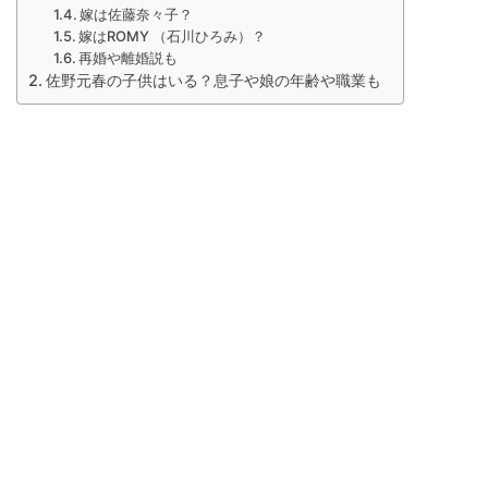
嫁は佐藤奈々子？
嫁はROMY （石川ひろみ）？
再婚や離婚説も
佐野元春の子供はいる？息子や娘の年齢や職業も