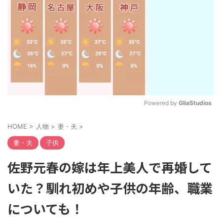
Powered by 
GliaStudios
M
HOME
>
人物
>
妻・夫
>
u
t
妻・夫
子供
e
佐野元春の嫁は年上美人で再婚して
いた？馴れ初めや子供の年齢、職業
についても！