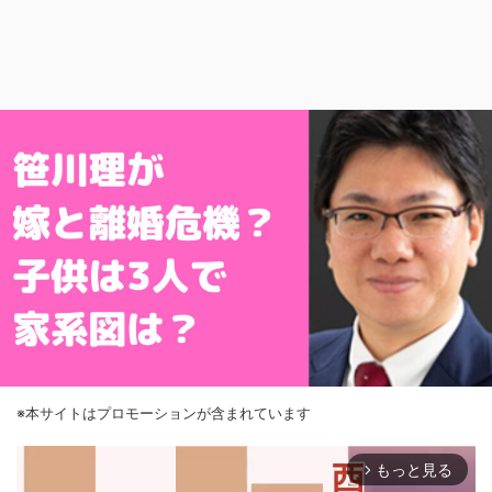
※本サイトはプロモーションが含まれています
もっと見る
arrow_forward_ios