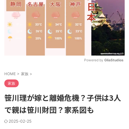
Powered by 
GliaStudios
M
HOME
>
家族
>
u
t
家族
e
笹川理が嫁と離婚危機？子供は3人
で親は笹川財団？家系図も
2025-02-25