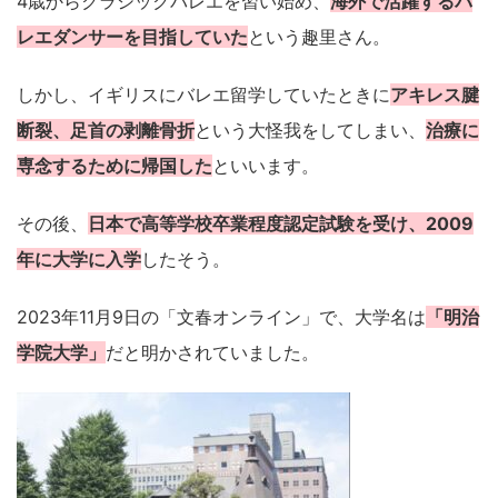
4歳からクラシックバレエを習い始め、
海外で活躍するバ
レエダンサーを目指していた
という趣里さん。
しかし、イギリスにバレエ留学していたときに
アキレス腱
断裂、足首の剥離骨折
という大怪我をしてしまい、
治療に
専念するために帰国した
といいます。
その後、
日本で高等学校卒業程度認定試験を受け、2009
年に大学に入学
したそう。
2023年11月9日の「文春オンライン」で、大学名は
「明治
学院大学」
だと明かされていました。