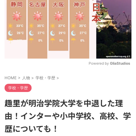
Powered by 
GliaStudios
M
HOME
>
人物
>
学校・学歴
>
u
t
学校・学歴
e
趣里が明治学院大学を中退した理
由！インターや小中学校、高校、学
歴についても！