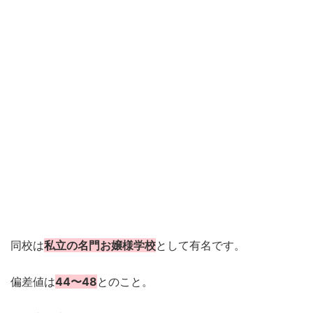
同校は
私立の名門お嬢様学校
として有名です。
偏差値は
44〜48
とのこと。