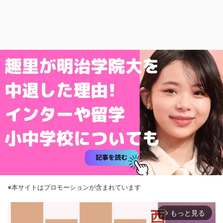
※本サイトはプロモーションが含まれています
もっと見る
arrow_forward_ios