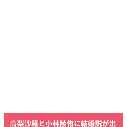
高梨沙羅
と
小林陵侑
に
結婚説
が出