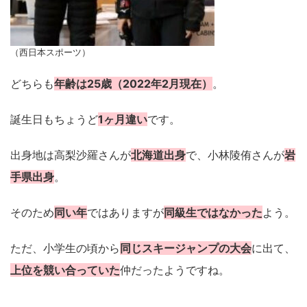
（西日本スポーツ）
どちらも
年齢は25歳（2022年2月現在）
。
誕生日もちょうど
1ヶ月違い
です。
出身地は高梨沙羅さんが
北海道出身
で、小林陵侑さんが
岩
手県出身
。
そのため
同い年
ではありますが
同級生ではなかった
よう。
ただ、小学生の頃から
同じスキージャンプの大会
に出て、
上位を競い合っていた
仲だったようですね。