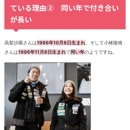
ている理由② 同い年で付き合い
が長い
高梨沙羅さんは
1996年10月8日生まれ
、そして小林陵侑
さんは
1996年11月8日生まれ
で
同い年
のようですね。