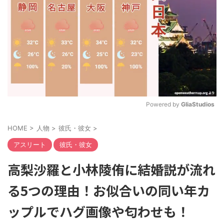
Powered by 
GliaStudios
M
HOME
>
人物
>
彼氏・彼女
>
u
t
アスリート
彼氏・彼女
e
高梨沙羅と小林陵侑に結婚説が流れ
る5つの理由！お似合いの同い年カ
ップルでハグ画像や匂わせも！