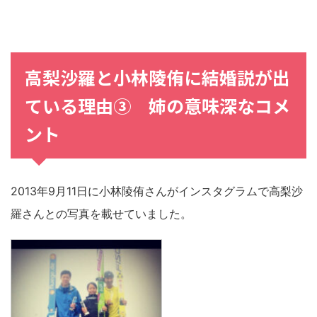
高梨沙羅
と
小林陵侑
に
結婚説
が出
ている理由③
姉の意味深なコメ
ント
2013年9月11日に小林陵侑さんがインスタグラムで高梨沙
羅さんとの写真を載せていました。