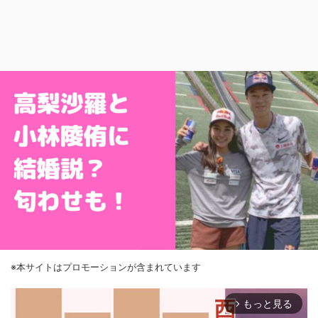
※本サイトはプロモーションが含まれています
もっと見る
arrow_forward_ios