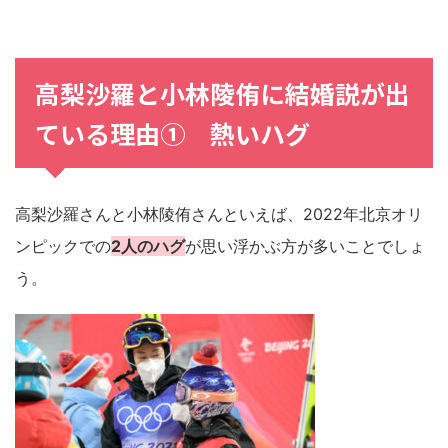
高梨沙羅
と
小林陵侑
に
結婚説
が出
ている理由① 熱いハグ
高梨沙羅さんと小林陵侑さんといえば、2022年北京オリ
ンピックでの
2人のハグ
が思い浮かぶ方が多いことでしょ
う。