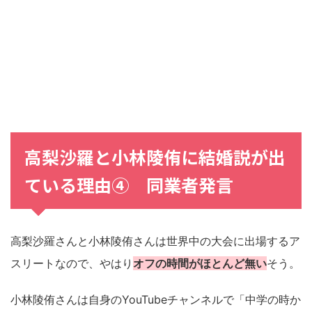
高梨沙羅
と
小林陵侑
に
結婚説
が出
ている理由④ 同業者発言
高梨沙羅さんと小林陵侑さんは世界中の大会に出場するア
スリートなので、やはり
オフの時間がほとんど無い
そう。
小林陵侑さんは自身のYouTubeチャンネルで「中学の時か