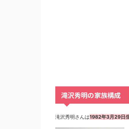
滝沢秀明
の
家族構成
滝沢秀明さんは
1982年3月29日