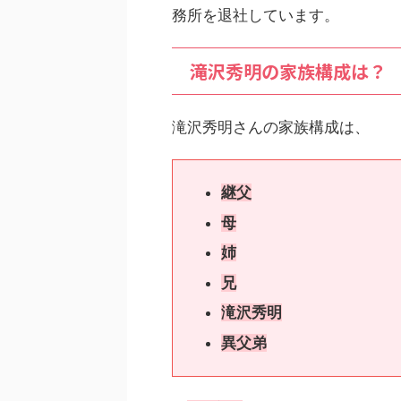
務所を退社しています。
滝沢秀明の家族構成は？
滝沢秀明さんの家族構成は、
継父
母
姉
兄
滝沢秀明
異父弟