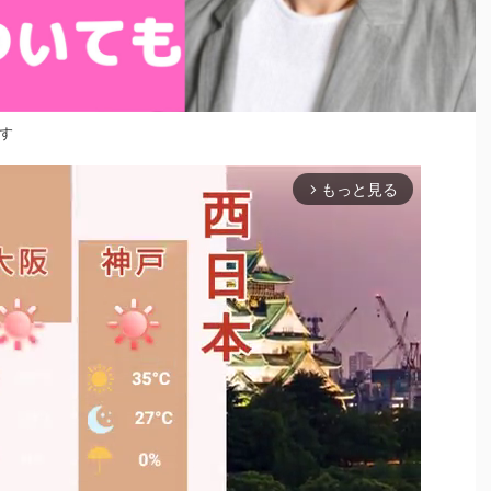
す
もっと見る
arrow_forward_ios