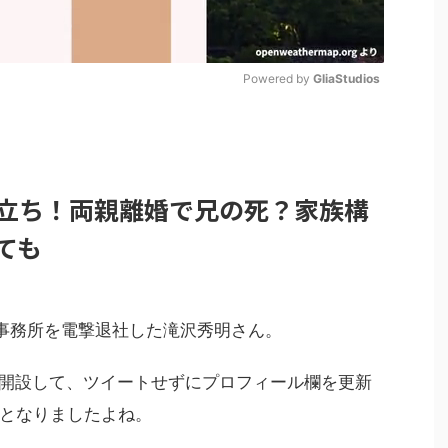
Powered by 
GliaStudios
M
u
t
立ち！両親離婚で兄の死？家族構
e
ても
ーズ事務所を電撃退社した滝沢秀明さん。
ーを開設して、ツイートせずにプロフィール欄を更新
となりましたよね。