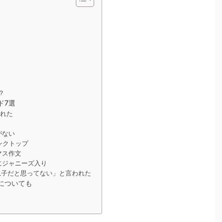
？
ド7選
れた
がない
ンクトップ
マス作文
にジャニーズ入り
子だと思ってない」と言われた
についても