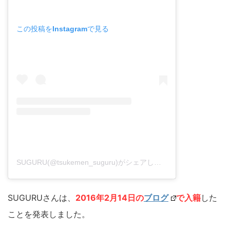
この投稿をInstagramで見る
SUGURU(@tsukemen_suguru)がシェアした投稿
-
2018年 8
SUGURUさんは、
2016年2月14日の
ブログ
で入籍
した
ことを発表しました。