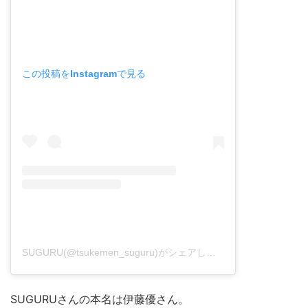
この投稿をInstagramで見る
SUGURU(@tsukemen_suguru)がシェアした投稿
-
2020年 3
SUGURUさんの本名は伊藤優さん。