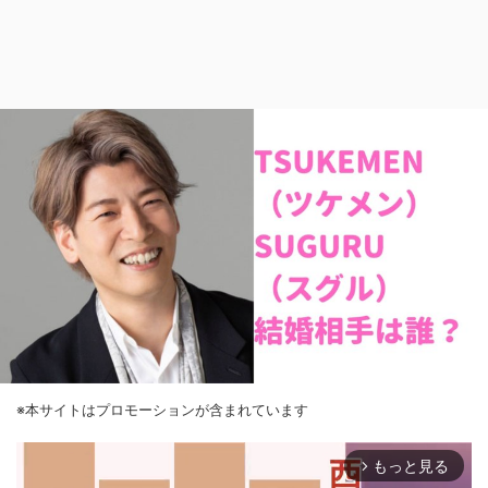
※本サイトはプロモーションが含まれています
もっと見る
arrow_forward_ios