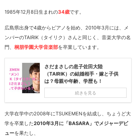
1985年12月8日生まれの
34歳
です。
広島県出身で4歳からピアノを始め、2010年3月には、メ
ンバーのTAIRIK（タイリク）さんと同じく、音楽大学の名
門、
桐朋学園大学音楽部
を卒業しています。
さだまさしの息子佐田大陸
（TAIRIK）の結婚相手・嫁と子供
は？母親や年齢、学歴も！
続きを見る
大学在学中の2008年にTSUKEMENを結成し、ちょうど大
学を卒業した
2010年3月に「BASARA」でメジャーデビ
ュー
を果たし、