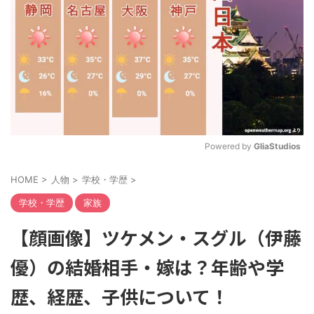
Powered by 
GliaStudios
M
HOME
>
人物
>
学校・学歴
>
u
t
学校・学歴
家族
e
【顔画像】ツケメン・スグル（伊藤
優）の結婚相手・嫁は？年齢や学
歴、経歴、子供について！