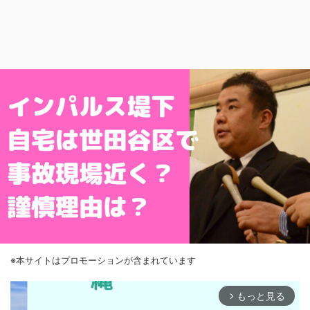
※本サイトはプロモーションが含まれています
もっと見る
arrow_forward_ios