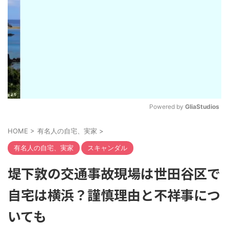
Powered by 
GliaStudios
M
HOME
>
有名人の自宅、実家
>
u
t
有名人の自宅、実家
スキャンダル
e
堤下敦の交通事故現場は世田谷区で
自宅は横浜？謹慎理由と不祥事につ
いても