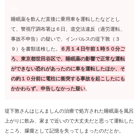
睡眠薬を飲んだ直後に乗用車を運転したなどとし
て、警視庁調布署は６日、道交法違反（過労運転、
事故不申告）の疑いで、インパルスの堤下敦（３
９）を書類送検した。
６月１４日午前１時５０分ご
ろ、東京都世田谷区で、睡眠薬の影響で正常な運転
ができない恐れがあったのに車を運転したほか、そ
の約１０分前に電柱に衝突する事故を起こしたにも
かかわらず、申告しなかった疑い
。
堤下敦さんはじんましんの治療で処方された睡眠薬を風呂
上がりに飲み、家まで近いので大丈夫だと思って運転した
ところ、朦朧として記憶を失ってしまったのだとか。