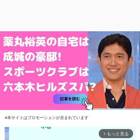
※本サイトはプロモーションが含まれています
もっと見る
arrow_forward_ios