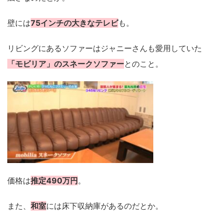
壁には
75インチの大きなテレビ
も。
リビングにあるソファーはジャニーさんも愛用していた
「モビリア」のスネークソファー
とのこと。
価格は
推定490万円
。
また、
和室
には床下収納庫があるのだとか。