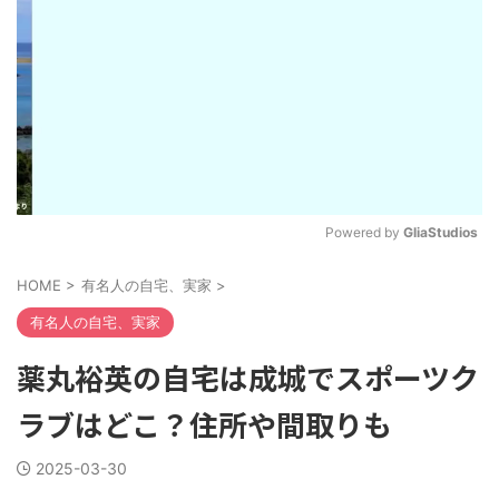
Powered by 
GliaStudios
M
HOME
>
有名人の自宅、実家
>
u
t
有名人の自宅、実家
e
薬丸裕英の自宅は成城でスポーツク
ラブはどこ？住所や間取りも
2025-03-30