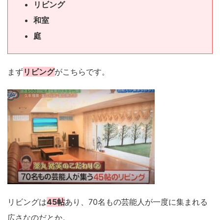
リビング
和室
庭
まず
リビング
がこちらです。
リビングは
45帖
あり、70名もの芸能人が一度に集まれる
広さなのだとか。