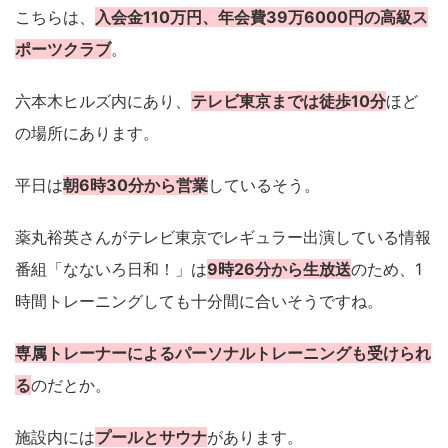
こちらは、
入会金110万円、年会費39万6000円の高級ス
ポーツクラブ
。
六本木ヒルズ内にあり、
テレビ東京までは徒歩10分
ほど
の場所にあります。
平日は
朝6時30分から営業
しているそう。
薬丸裕英さんがテレビ東京でレギュラー出演している情報
番組「なないろ日和！」は
9時26分から生放送
のため、1
時間トレーニングしても十分間に合いそうですね。
専属トレーナーによるパーソナルトレーニングも受けられ
る
のだとか。
施設内には
プールとサウナ
があります。