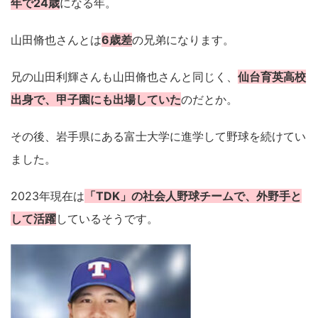
年で24歳
になる年。
山田脩也さんとは
6歳差
の兄弟になります。
兄の山田利輝さんも山田脩也さんと同じく、
仙台育英高校
出身で、甲子園にも出場していた
のだとか。
その後、岩手県にある富士大学に進学して野球を続けてい
ました。
2023年現在は
「TDK」の社会人野球チームで、外野手と
して活躍
しているそうです。