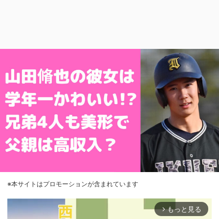
※本サイトはプロモーションが含まれています
もっと見る
arrow_forward_ios