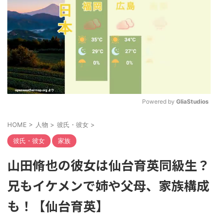
Powered by 
GliaStudios
M
HOME
>
人物
>
彼氏・彼女
>
u
t
彼氏・彼女
家族
e
山田脩也の彼女は仙台育英同級生？
兄もイケメンで姉や父母、家族構成
も！【仙台育英】