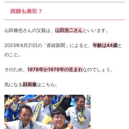
両親も美形？
山田脩也さんの父親は、
山田浩二さん
といいます。
2023年8月21日の「産経新聞」によると、
年齢は44歳
と
のこと。
そのため、
1978年か1979年の生まれ
なのでしょう。
気になる
顔画像
はこちら。