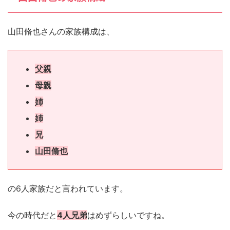
山田脩也さんの家族構成は、
父親
母親
姉
姉
兄
山田脩也
の6人家族だと言われています。
今の時代だと
4人兄弟
はめずらしいですね。