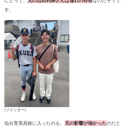
にとって、
兄の山田利輝さんは憧れの存在
なのだそうで
す。
(ツイッター)
仙台育英高校に入ったのも、
兄の影響が強かった
のだと