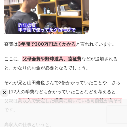
寮費は
3年間で300万円近くかかる
と言われています。
ここに、
父母会費や野球道具、遠征費
などが追加される
と、かなりのお金が必要となるでしょう。
それが兄と山田脩也さんで2倍かかっていたことや、さら
に姉2人の学費などもかかっていたことなどを考えると、
×
父親は
高収入で安定した職業に就いている可能性が高そう
です。
高収入の仕事というと、